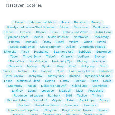
Nastavení cookies
Liberec
Jablonec nad Nisou
Praha
Benešov
Beroun
Brandýs nad Labem-Stará Boleslav
Čáslav
Černošice
Čelákovice
Dobříš
Hořovice
Kladno
Kolín
Kralupy nad Vltavou
Kutná Hora
Lysá nad Labem
Mělník
Mladá Boleslav
Neratovice
Poděbrady
Příbram
Rakovník
Říčany
Slaný
Vlašim
Votice
Blatná
České Budějovice
Český Krumlov
Dačice
Jindřichův Hradec
Milevsko
Písek
Prachatice
Sezimovo Ústí
Soběslav
Strakonice
Tábor
Trhové Sviny
Třeboň
Vimperk
Vodňany
Blovice
Domažlice
Horažďovice
Horšovský Týn
Klatovy
Kralovice
Nepomuk
Nýřany
Nýrsko
Plasy
Plzeň
Rokycany
Stod
Sušice
Tachov
Aš
Bochov
Cheb
Františkovy Lázně
Habartov
Horní Slavkov
Jáchymov
Karlovy Vary
Kraslice
Kynšperk nad Ohří
Loket
Mariánské Lázně
Nejdek
Ostrov
Sokolov
Bílina
Děčín
Chomutov
Kadaň
Klášterec nad Ohří
Krásná Lípa
Litoměřice
Litvínov
Louny
Lovosice
Meziboří
Most
Podbořany
Roudnice nad Labem
Rumburk
Štětí
Teplice
Trmice
Ústí nad Labem
Varnsdorf
Vejprty
Žatec
Česká Lípa
Doksy
Frýdlant
Hrádek nad Nisou
Chrastava
Jilemnice
Lomnice nad Popelkou
Nový Bor
Rokytnice nad Jizerou
Semily