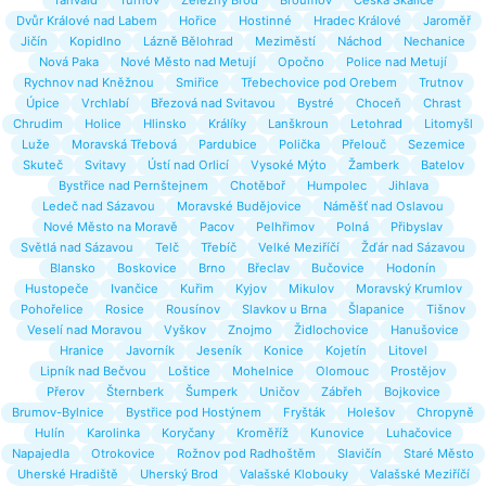
Tanvald
Turnov
Železný Brod
Broumov
Česká Skalice
Dvůr Králové nad Labem
Hořice
Hostinné
Hradec Králové
Jaroměř
Jičín
Kopidlno
Lázně Bělohrad
Meziměstí
Náchod
Nechanice
Nová Paka
Nové Město nad Metují
Opočno
Police nad Metují
Rychnov nad Kněžnou
Smiřice
Třebechovice pod Orebem
Trutnov
Úpice
Vrchlabí
Březová nad Svitavou
Bystré
Choceň
Chrast
Chrudim
Holice
Hlinsko
Králíky
Lanškroun
Letohrad
Litomyšl
Luže
Moravská Třebová
Pardubice
Polička
Přelouč
Sezemice
Skuteč
Svitavy
Ústí nad Orlicí
Vysoké Mýto
Žamberk
Batelov
Bystřice nad Pernštejnem
Chotěboř
Humpolec
Jihlava
Ledeč nad Sázavou
Moravské Budějovice
Náměšť nad Oslavou
Nové Město na Moravě
Pacov
Pelhřimov
Polná
Přibyslav
Světlá nad Sázavou
Telč
Třebíč
Velké Meziříčí
Žďár nad Sázavou
Blansko
Boskovice
Brno
Břeclav
Bučovice
Hodonín
Hustopeče
Ivančice
Kuřim
Kyjov
Mikulov
Moravský Krumlov
Pohořelice
Rosice
Rousínov
Slavkov u Brna
Šlapanice
Tišnov
Veselí nad Moravou
Vyškov
Znojmo
Židlochovice
Hanušovice
Hranice
Javorník
Jeseník
Konice
Kojetín
Litovel
Lipník nad Bečvou
Loštice
Mohelnice
Olomouc
Prostějov
Přerov
Šternberk
Šumperk
Uničov
Zábřeh
Bojkovice
Brumov-Bylnice
Bystřice pod Hostýnem
Fryšták
Holešov
Chropyně
Hulín
Karolinka
Koryčany
Kroměříž
Kunovice
Luhačovice
Napajedla
Otrokovice
Rožnov pod Radhoštěm
Slavičín
Staré Město
Uherské Hradiště
Uherský Brod
Valašské Klobouky
Valašské Meziříčí