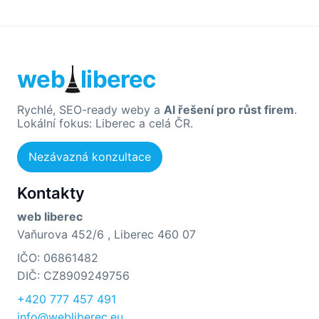
web
liberec
Rychlé, SEO-ready weby a
AI řešení pro růst firem
.
Lokální fokus: Liberec a celá ČR.
Nezávazná konzultace
Kontakty
web liberec
Vaňurova 452/6 , Liberec 460 07
IČO: 06861482
DIČ: CZ8909249756
+420 777 457 491
info@webliberec.eu