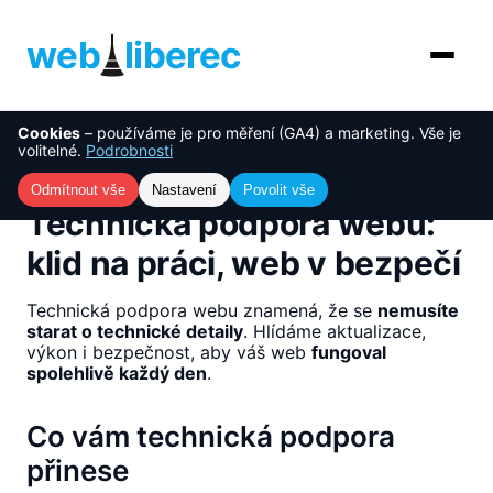
web
liberec
Cookies
– používáme je pro měření (GA4) a marketing. Vše je
O nás
NOVINKA
volitelné.
Podrobnosti
Úvod
›
Služby
›
Technická podpora webu: klid na práci,
web v bezpečí
Služby
Odmítnout vše
Nastavení
Povolit vše
Technická podpora webu:
AI řešení
klid na práci, web v bezpečí
Ceník
Technická podpora webu znamená, že se
nemusíte
starat o technické detaily
. Hlídáme aktualizace,
Reference
výkon i bezpečnost, aby váš web
fungoval
spolehlivě každý den
.
Blog
Co vám technická podpora
Kontakt
přinese