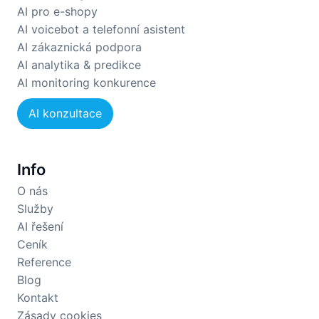
AI pro e-shopy
AI voicebot a telefonní asistent
AI zákaznická podpora
AI analytika & predikce
AI monitoring konkurence
AI konzultace
Info
O nás
Služby
AI řešení
Ceník
Reference
Blog
Kontakt
Zásady cookies