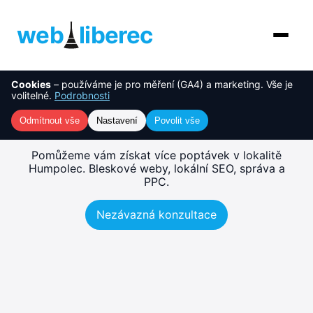
web
liberec
Cookies
– používáme je pro měření (GA4) a marketing. Vše je
O nás
NOVINKA
Tvorba webu Humpolec –
volitelné.
Podrobnosti
rychlé, SEO-ready weby
Služby
Odmítnout vše
Nastavení
Povolit vše
AI řešení
Pomůžeme vám získat více poptávek v lokalitě
Humpolec. Bleskové weby, lokální SEO, správa a
PPC.
Ceník
Nezávazná konzultace
Reference
Blog
Kontakt