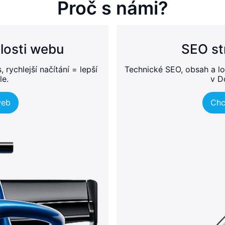
Proč s námi?
losti webu
SEO st
rychlejší načítání = lepší
Technické SEO, obsah a lo
le.
v D
web
Chc