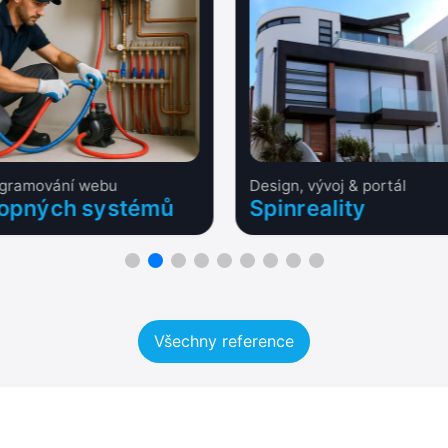
ogramování webu
Design, vývoj & portál
 topných systémů
Spinreality
Všechny reference