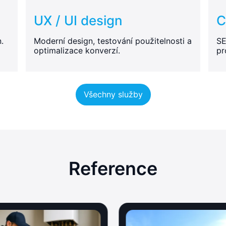
UX / UI design
C
.
Moderní design, testování použitelnosti a
SE
optimalizace konverzí.
pr
Všechny služby
Reference