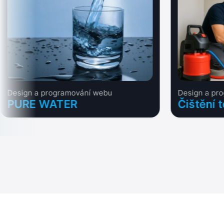
Design a programování webu
Design a pr
PURE WATER
Čištění