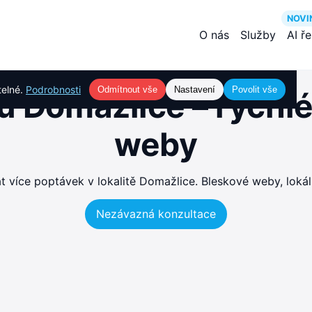
NOVI
O nás
Služby
AI ř
telné.
Podrobnosti
Odmítnout vše
Nastavení
Povolit vše
 Domažlice – rychl
weby
více poptávek v lokalitě Domažlice. Bleskové weby, lokál
Nezávazná konzultace