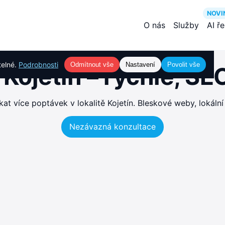
NOVI
O nás
Služby
AI ř
telné.
Podrobnosti
Odmítnout vše
Nastavení
Povolit vše
Kojetín – rychlé, S
t více poptávek v lokalitě Kojetín. Bleskové weby, lokální
Nezávazná konzultace