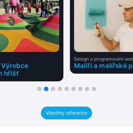
Design a programování we
 Výrobce
Malíři a malířské 
 hřišť
Všechny reference