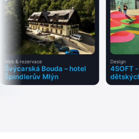
Web & rezervace
Design
Švýcarská Bouda – hotel
4SOFT -
Špindlerův Mlýn
dětských