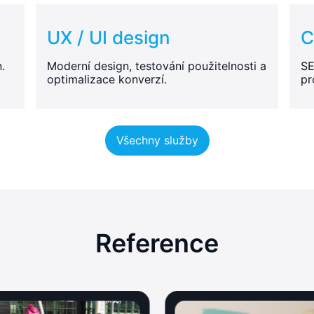
UX / UI design
C
.
Moderní design, testování použitelnosti a
SE
optimalizace konverzí.
pr
Všechny služby
Reference