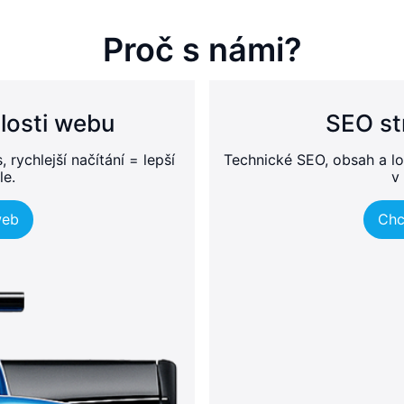
Proč s námi?
losti webu
SEO st
rychlejší načítání = lepší
Technické SEO, obsah a lo
le.
v 
web
Chc