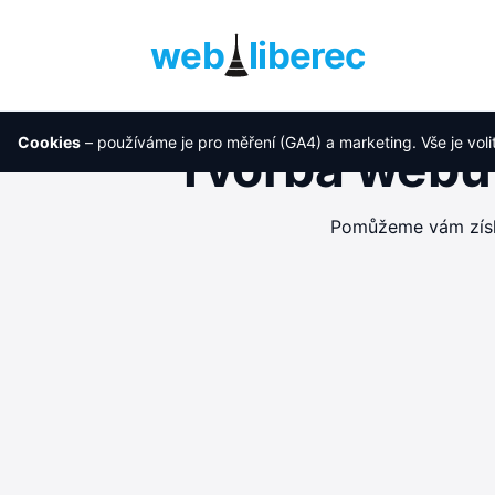
web
liberec
Cookies
– používáme je pro měření (GA4) a marketing. Vše je voli
Tvorba webu 
Pomůžeme vám získa