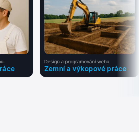
bu
Design a programování webu
práce
Zemní a výkopové práce