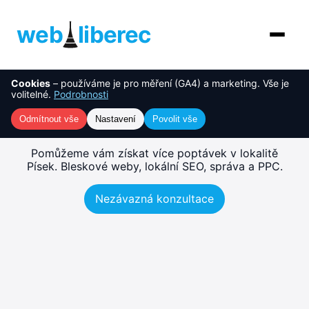
web
liberec
Cookies
– používáme je pro měření (GA4) a marketing. Vše je
O nás
NOVINKA
Tvorba webu Písek – rychlé,
volitelné.
Podrobnosti
SEO-ready weby
Služby
Odmítnout vše
Nastavení
Povolit vše
AI řešení
Pomůžeme vám získat více poptávek v lokalitě
Písek. Bleskové weby, lokální SEO, správa a PPC.
Ceník
Nezávazná konzultace
Reference
Blog
Kontakt