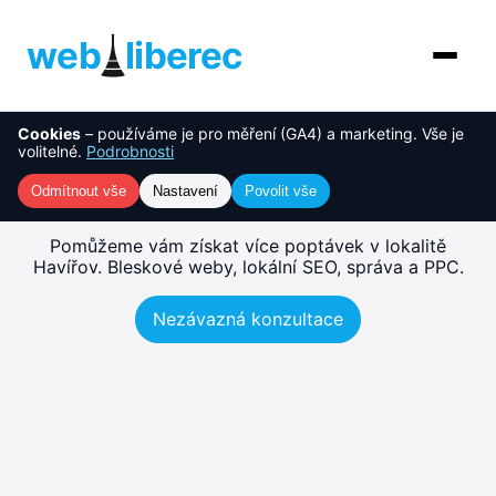
web
liberec
Cookies
– používáme je pro měření (GA4) a marketing. Vše je
O nás
NOVINKA
Tvorba webu Havířov –
volitelné.
Podrobnosti
rychlé, SEO-ready weby
Služby
Odmítnout vše
Nastavení
Povolit vše
AI řešení
Pomůžeme vám získat více poptávek v lokalitě
Havířov. Bleskové weby, lokální SEO, správa a PPC.
Ceník
Nezávazná konzultace
Reference
Blog
Kontakt