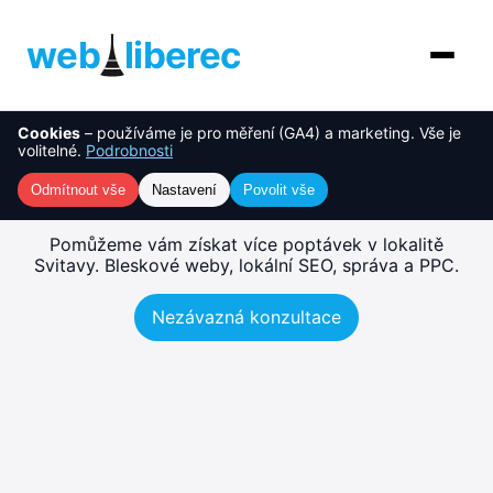
web
liberec
Cookies
– používáme je pro měření (GA4) a marketing. Vše je
O nás
NOVINKA
Tvorba webu Svitavy –
volitelné.
Podrobnosti
rychlé, SEO-ready weby
Služby
Odmítnout vše
Nastavení
Povolit vše
AI řešení
Pomůžeme vám získat více poptávek v lokalitě
Svitavy. Bleskové weby, lokální SEO, správa a PPC.
Ceník
Nezávazná konzultace
Reference
Blog
Kontakt