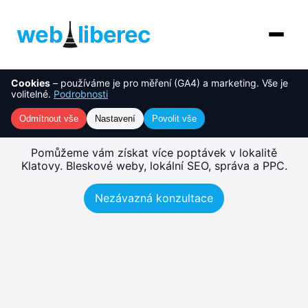
web
liberec
Cookies
– používáme je pro měření (GA4) a marketing. Vše je
O nás
NOVINKA
Tvorba webu Klatovy –
volitelné.
Podrobnosti
rychlé, SEO-ready weby
Služby
Odmítnout vše
Nastavení
Povolit vše
AI řešení
Pomůžeme vám získat více poptávek v lokalitě
Klatovy. Bleskové weby, lokální SEO, správa a PPC.
Ceník
Nezávazná konzultace
Reference
Blog
Kontakt