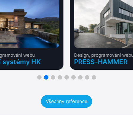
ogramování webu
Design, programování webu
í systémy HK
PRESS-HAMMER
Všechny reference