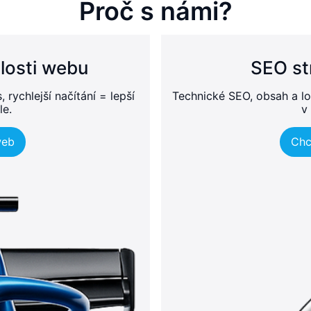
Proč s námi?
losti webu
SEO st
rychlejší načítání = lepší
Technické SEO, obsah a lo
le.
v
web
Chc