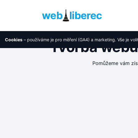
web
liberec
Cookies
– používáme je pro měření (GA4) a marketing. Vše je voli
Tvorba webu 
Pomůžeme vám získa