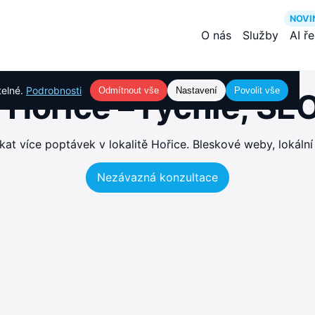
NOVI
O nás
Služby
AI ř
telné.
Podrobnosti
Odmítnout vše
Nastavení
Povolit vše
Hořice – rychlé, S
t více poptávek v lokalitě Hořice. Bleskové weby, lokální
Nezávazná konzultace