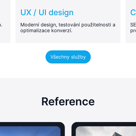
UX / UI design
C
.
Moderní design, testování použitelnosti a
SE
optimalizace konverzí.
pr
Všechny služby
Reference