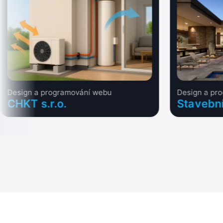
Design a programování webu
Design a pr
CHKT s.r.o.
Stavebn