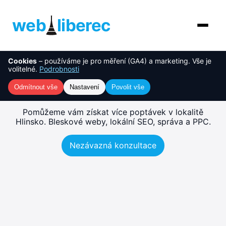
web
liberec
Cookies
– používáme je pro měření (GA4) a marketing. Vše je
O nás
NOVINKA
Tvorba webu Hlinsko –
volitelné.
Podrobnosti
rychlé, SEO-ready weby
Služby
Odmítnout vše
Nastavení
Povolit vše
AI řešení
Pomůžeme vám získat více poptávek v lokalitě
Hlinsko. Bleskové weby, lokální SEO, správa a PPC.
Ceník
Nezávazná konzultace
Reference
Blog
Kontakt