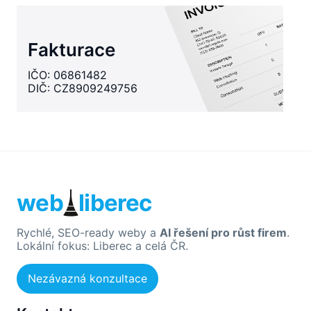
Fakturace
IČO: 06861482
DIČ: CZ8909249756
web
liberec
Rychlé, SEO-ready weby a
AI řešení pro růst firem
.
Lokální fokus: Liberec a celá ČR.
Nezávazná konzultace