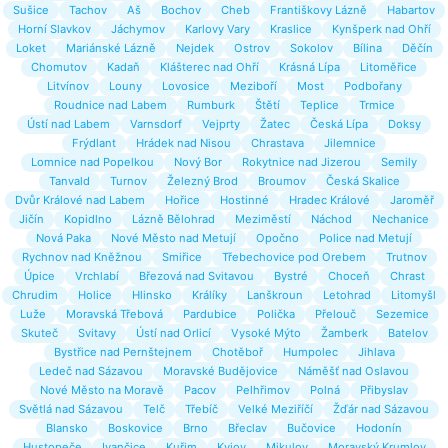
Sušice
Tachov
Aš
Bochov
Cheb
Františkovy Lázně
Habartov
Horní Slavkov
Jáchymov
Karlovy Vary
Kraslice
Kynšperk nad Ohří
Loket
Mariánské Lázně
Nejdek
Ostrov
Sokolov
Bílina
Děčín
Chomutov
Kadaň
Klášterec nad Ohří
Krásná Lípa
Litoměřice
Litvínov
Louny
Lovosice
Meziboří
Most
Podbořany
Roudnice nad Labem
Rumburk
Štětí
Teplice
Trmice
Ústí nad Labem
Varnsdorf
Vejprty
Žatec
Česká Lípa
Doksy
Frýdlant
Hrádek nad Nisou
Chrastava
Jilemnice
Lomnice nad Popelkou
Nový Bor
Rokytnice nad Jizerou
Semily
Tanvald
Turnov
Železný Brod
Broumov
Česká Skalice
Dvůr Králové nad Labem
Hořice
Hostinné
Hradec Králové
Jaroměř
Jičín
Kopidlno
Lázně Bělohrad
Meziměstí
Náchod
Nechanice
Nová Paka
Nové Město nad Metují
Opočno
Police nad Metují
Rychnov nad Kněžnou
Smiřice
Třebechovice pod Orebem
Trutnov
Úpice
Vrchlabí
Březová nad Svitavou
Bystré
Choceň
Chrast
Chrudim
Holice
Hlinsko
Králíky
Lanškroun
Letohrad
Litomyšl
Luže
Moravská Třebová
Pardubice
Polička
Přelouč
Sezemice
Skuteč
Svitavy
Ústí nad Orlicí
Vysoké Mýto
Žamberk
Batelov
Bystřice nad Pernštejnem
Chotěboř
Humpolec
Jihlava
Ledeč nad Sázavou
Moravské Budějovice
Náměšť nad Oslavou
Nové Město na Moravě
Pacov
Pelhřimov
Polná
Přibyslav
Světlá nad Sázavou
Telč
Třebíč
Velké Meziříčí
Žďár nad Sázavou
Blansko
Boskovice
Brno
Břeclav
Bučovice
Hodonín
Hustopeče
Ivančice
Kuřim
Kyjov
Mikulov
Moravský Krumlov