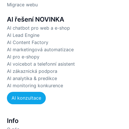
Migrace webu
AI řešení
NOVINKA
AI chatbot pro web a e-shop
AI Lead Engine
AI Content Factory
AI marketingová automatizace
AI pro e-shopy
AI voicebot a telefonní asistent
AI zákaznická podpora
AI analytika & predikce
AI monitoring konkurence
AI konzultace
Info