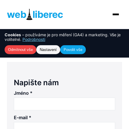
web
liberec
Cookies
– používáme je pro měření (GA4) a marketing. Vše je
O nás
NOVINKA
volitelné.
Podrobnosti
Úvod
›
Kontakt
Služby
Odmítnout vše
Nastavení
Povolit vše
Kontakt
AI řešení
Ceník
Napište nám
Reference
Jméno *
Blog
E-mail *
Kontakt