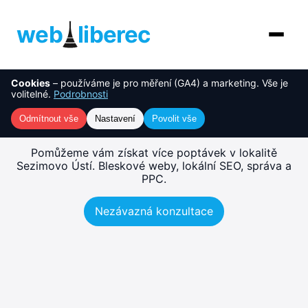
web
liberec
Cookies
– používáme je pro měření (GA4) a marketing. Vše je
O nás
NOVINKA
Tvorba webu Sezimovo Ústí
volitelné.
Podrobnosti
– rychlé, SEO-ready weby
Služby
Odmítnout vše
Nastavení
Povolit vše
AI řešení
Pomůžeme vám získat více poptávek v lokalitě
Sezimovo Ústí. Bleskové weby, lokální SEO, správa a
PPC.
Ceník
Nezávazná konzultace
Reference
Blog
Kontakt