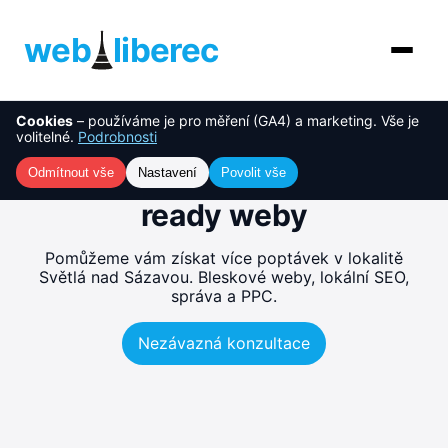
web
liberec
Cookies
– používáme je pro měření (GA4) a marketing. Vše je
O nás
NOVINKA
Tvorba webu Světlá nad
volitelné.
Podrobnosti
Sázavou – rychlé, SEO-
Služby
Odmítnout vše
Nastavení
Povolit vše
ready weby
AI řešení
Pomůžeme vám získat více poptávek v lokalitě
Ceník
Světlá nad Sázavou. Bleskové weby, lokální SEO,
správa a PPC.
Reference
Nezávazná konzultace
Blog
Kontakt