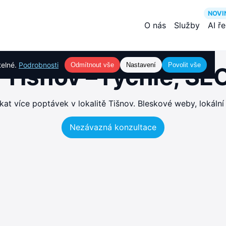
NOVI
O nás
Služby
AI ř
telné.
Podrobnosti
Odmítnout vše
Nastavení
Povolit vše
Tišnov – rychlé, S
t více poptávek v lokalitě Tišnov. Bleskové weby, lokální
Nezávazná konzultace