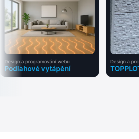
Design a programování webu
Design a pr
Podlahové vytápění
TOPPLO