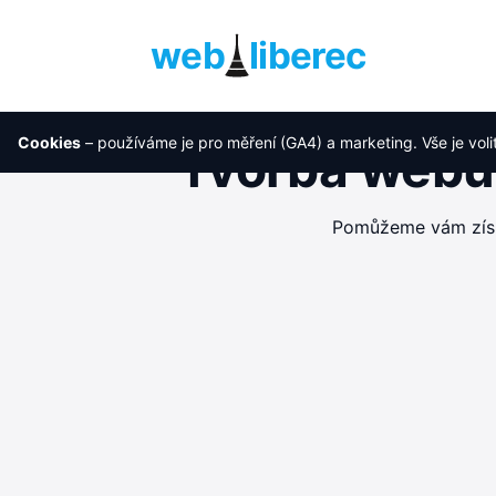
web
liberec
Cookies
– používáme je pro měření (GA4) a marketing. Vše je voli
Tvorba webu 
Pomůžeme vám získa