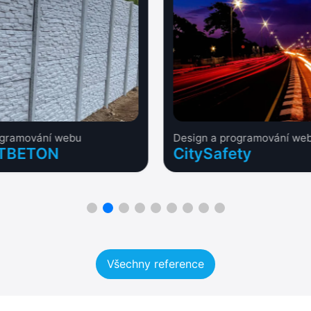
ogramování webu
Design a programování we
TBETON
CitySafety
Všechny reference