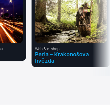
bu
Web & e-shop
Perla – Krakonošova
hvězda