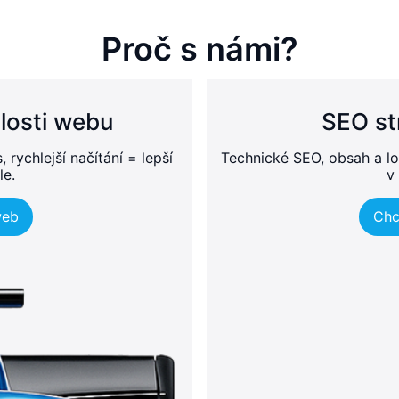
Proč s námi?
losti webu
SEO st
rychlejší načítání = lepší
Technické SEO, obsah a lo
le.
v
web
Chc