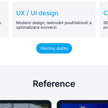
UX / UI design
C
.
Moderní design, testování použitelnosti a
SE
optimalizace konverzí.
pr
Všechny služby
Reference