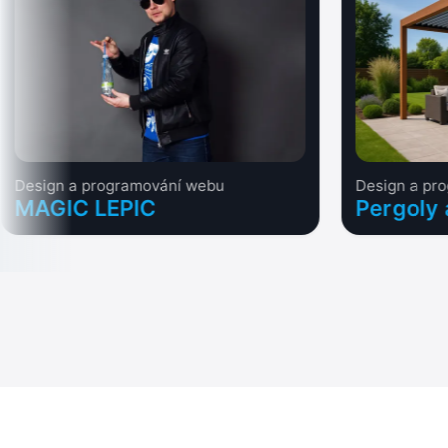
Design a programování webu
Design a pr
MAGIC LEPIC
Pergoly 