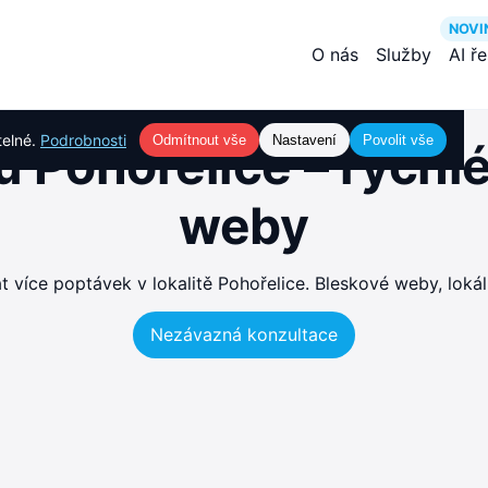
NOVI
O nás
Služby
AI ř
telné.
Podrobnosti
Odmítnout vše
Nastavení
Povolit vše
 Pohořelice – rychl
weby
více poptávek v lokalitě Pohořelice. Bleskové weby, lokál
Nezávazná konzultace