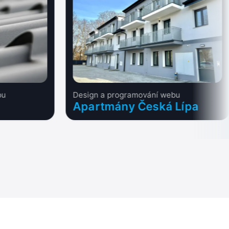
bu
Design a programování webu
Apartmány Česká Lípa