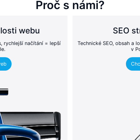
Proč s námi?
losti webu
SEO st
rychlejší načítání = lepší
Technické SEO, obsah a lo
le.
v P
web
Chc