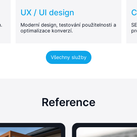
UX / UI design
C
.
Moderní design, testování použitelnosti a
SE
optimalizace konverzí.
pr
Všechny služby
Reference