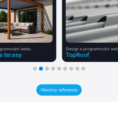
ogramování webu
Design a programování we
a terasy
TopRoof
Všechny reference