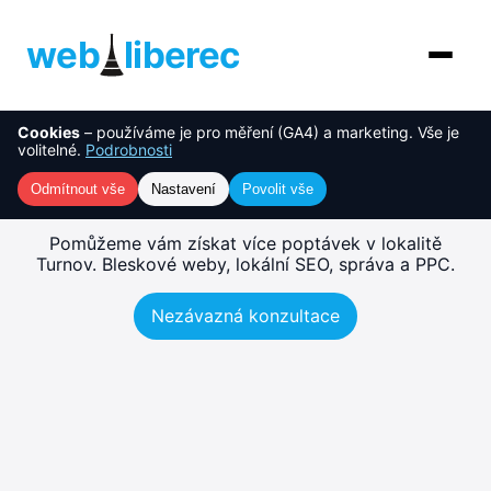
web
liberec
Cookies
– používáme je pro měření (GA4) a marketing. Vše je
O nás
NOVINKA
Tvorba webu Turnov –
volitelné.
Podrobnosti
rychlé, SEO-ready weby
Služby
Odmítnout vše
Nastavení
Povolit vše
AI řešení
Pomůžeme vám získat více poptávek v lokalitě
Turnov. Bleskové weby, lokální SEO, správa a PPC.
Ceník
Nezávazná konzultace
Reference
Blog
Kontakt