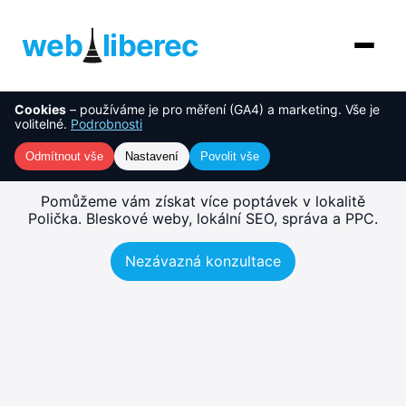
web
liberec
Cookies
– používáme je pro měření (GA4) a marketing. Vše je
O nás
NOVINKA
Tvorba webu Polička –
volitelné.
Podrobnosti
rychlé, SEO-ready weby
Služby
Odmítnout vše
Nastavení
Povolit vše
AI řešení
Pomůžeme vám získat více poptávek v lokalitě
Polička. Bleskové weby, lokální SEO, správa a PPC.
Ceník
Nezávazná konzultace
Reference
Blog
Kontakt