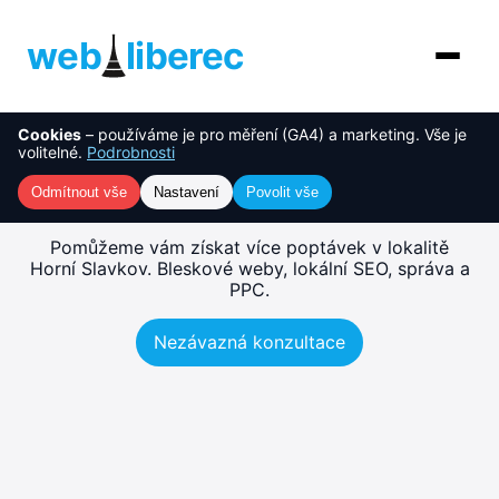
web
liberec
Cookies
– používáme je pro měření (GA4) a marketing. Vše je
O nás
NOVINKA
Tvorba webu Horní Slavkov
volitelné.
Podrobnosti
– rychlé, SEO-ready weby
Služby
Odmítnout vše
Nastavení
Povolit vše
AI řešení
Pomůžeme vám získat více poptávek v lokalitě
Horní Slavkov. Bleskové weby, lokální SEO, správa a
PPC.
Ceník
Nezávazná konzultace
Reference
Blog
Kontakt