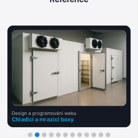
Design a programování webu
Chladicí a mrazicí boxy