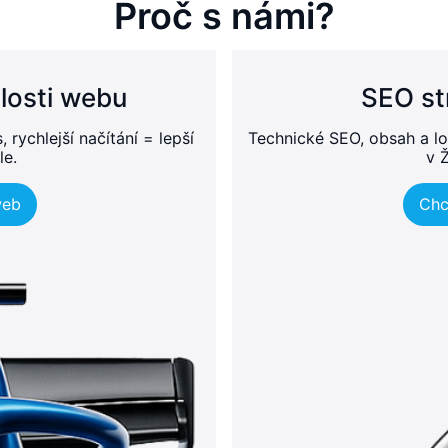
Proč s námi?
losti webu
SEO st
rychlejší načítání = lepší
Technické SEO, obsah a lo
le.
v 
web
Chc