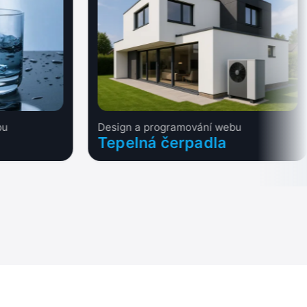
bu
Design a programování webu
Tepelná čerpadla