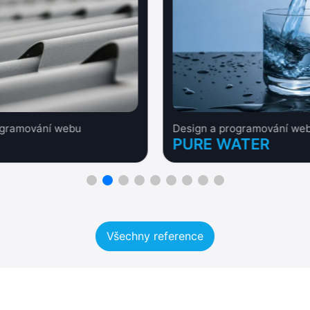
ogramování webu
Design a programování we
PURE WATER
Všechny reference