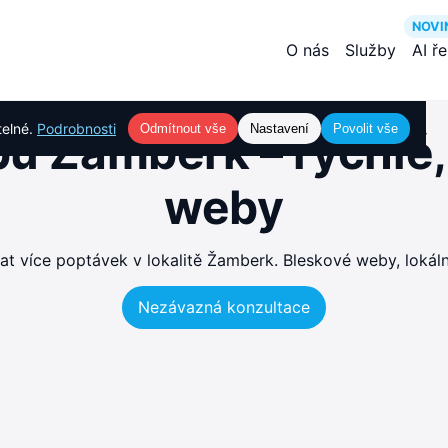
NOVI
O nás
Služby
AI ř
telné.
Podrobnosti
Odmítnout vše
Nastavení
Povolit vše
u Žamberk – rychlé
weby
 více poptávek v lokalitě Žamberk. Bleskové weby, lokáln
Nezávazná konzultace