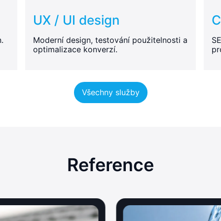
UX / UI design
C
.
Moderní design, testování použitelnosti a
SE
optimalizace konverzí.
pr
Všechny služby
Reference