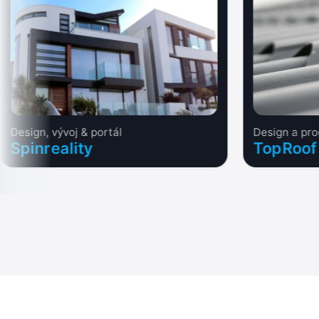
Design, vývoj & portál
Design a pr
Spinreality
TopRoof