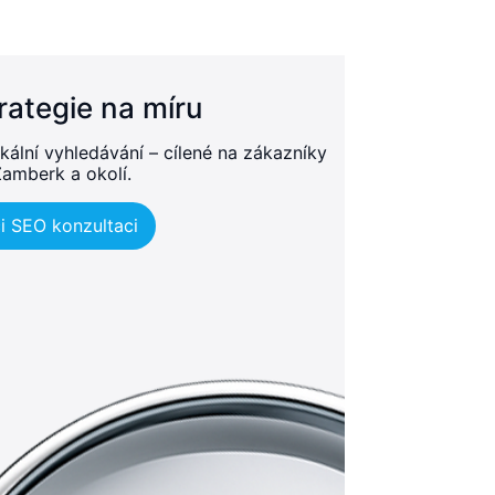
rategie na míru
kální vyhledávání – cílené na zákazníky
Žamberk a okolí.
i SEO konzultaci