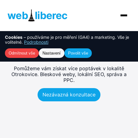
web
liberec
Cookies
– používáme je pro měření (GA4) a marketing. Vše je
O nás
NOVINKA
Tvorba webu Otrokovice –
volitelné.
Podrobnosti
rychlé, SEO-ready weby
Služby
Odmítnout vše
Nastavení
Povolit vše
AI řešení
Pomůžeme vám získat více poptávek v lokalitě
Otrokovice. Bleskové weby, lokální SEO, správa a
PPC.
Ceník
Nezávazná konzultace
Reference
Blog
Kontakt