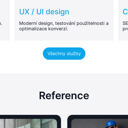
UX / UI design
C
.
Moderní design, testování použitelnosti a
SE
optimalizace konverzí.
pr
Všechny služby
Reference