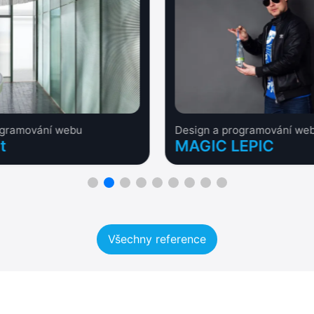
ogramování webu
Design a programování we
t
MAGIC LEPIC
Všechny reference