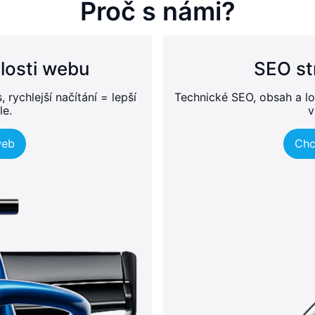
Proč s námi?
losti webu
SEO st
rychlejší načítání = lepší
Technické SEO, obsah a lo
le.
v
web
Chc