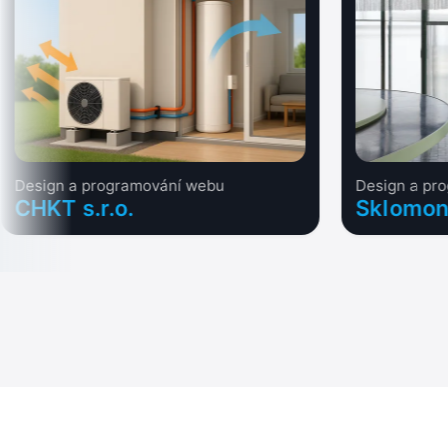
Design a programování webu
Design a pr
CHKT s.r.o.
Sklomon