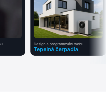
bu
Design a programování webu
Tepelná čerpadla