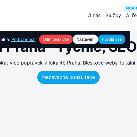
NOVI
O nás
Služby
AI ř
telné.
Podrobnosti
Odmítnout vše
Nastavení
Povolit vše
 Praha – rychlé, SE
t více poptávek v lokalitě Praha. Bleskové weby, lokální
Nezávazná konzultace