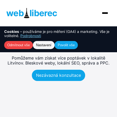
web
liberec
Cookies
– používáme je pro měření (GA4) a marketing. Vše je
O nás
NOVINKA
Tvorba webu Litvínov –
volitelné.
Podrobnosti
rychlé, SEO-ready weby
Služby
Odmítnout vše
Nastavení
Povolit vše
AI řešení
Pomůžeme vám získat více poptávek v lokalitě
Litvínov. Bleskové weby, lokální SEO, správa a PPC.
Ceník
Nezávazná konzultace
Reference
Blog
Kontakt