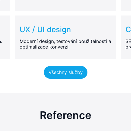
UX / UI design
C
.
Moderní design, testování použitelnosti a
SE
optimalizace konverzí.
pr
Všechny služby
Reference