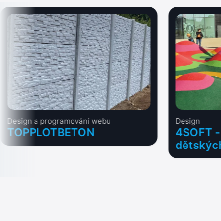
Design a programování webu
Design
TOPPLOTBETON
4SOFT -
dětských