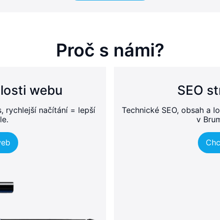
Proč s námi?
losti webu
SEO st
rychlejší načítání = lepší
Technické SEO, obsah a lo
le.
v Brum
web
Chc