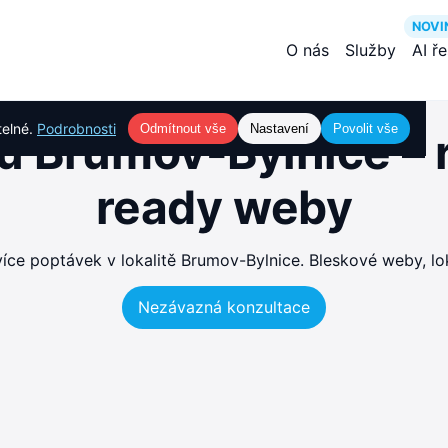
NOVI
O nás
Služby
AI ř
telné.
Podrobnosti
Odmítnout vše
Nastavení
Povolit vše
 Brumov-Bylnice – 
ready weby
ce poptávek v lokalitě Brumov-Bylnice. Bleskové weby, lok
Nezávazná konzultace