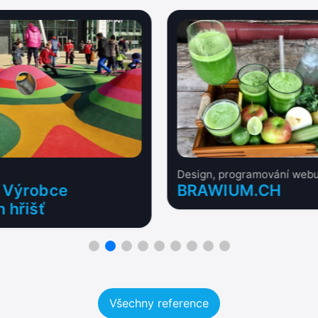
Design, programování webu
 Výrobce
BRAWIUM.CH
 hřišť
Všechny reference