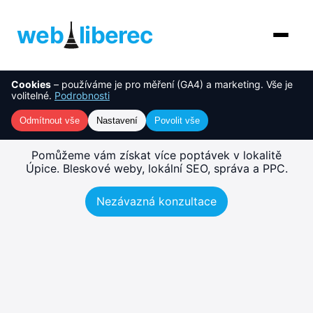
web
liberec
Cookies
– používáme je pro měření (GA4) a marketing. Vše je
O nás
NOVINKA
Tvorba webu Úpice –
volitelné.
Podrobnosti
rychlé, SEO-ready weby
Služby
Odmítnout vše
Nastavení
Povolit vše
AI řešení
Pomůžeme vám získat více poptávek v lokalitě
Úpice. Bleskové weby, lokální SEO, správa a PPC.
Ceník
Nezávazná konzultace
Reference
Blog
Kontakt