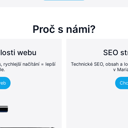
Proč s námi?
losti webu
SEO st
rychlejší načítání = lepší
Technické SEO, obsah a lo
le.
v Mari
web
Chc