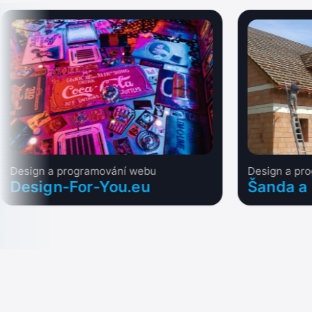
Design a programování webu
Design a pr
Design-For-You.eu
Šanda a 