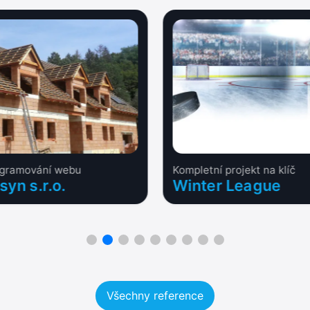
ogramování webu
Kompletní projekt na klíč
syn s.r.o.
Winter League
Všechny reference