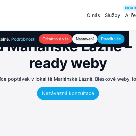
NOVI
O nás
Služby
AI ř
telné.
Podrobnosti
Odmítnout vše
Nastavení
Povolit vše
 Mariánské Lázně – 
ready weby
e poptávek v lokalitě Mariánské Lázně. Bleskové weby, lo
Nezávazná konzultace