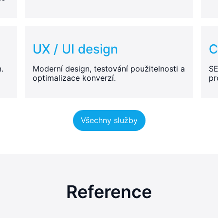
UX / UI design
C
.
Moderní design, testování použitelnosti a
SE
optimalizace konverzí.
pr
Všechny služby
Reference