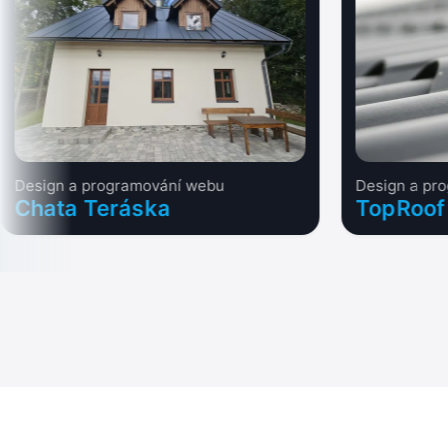
Design a programování webu
Design a pr
Chata Teráska
TopRoof