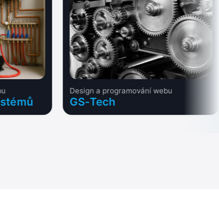
bu
Design a programování webu
ystémů
GS-Tech