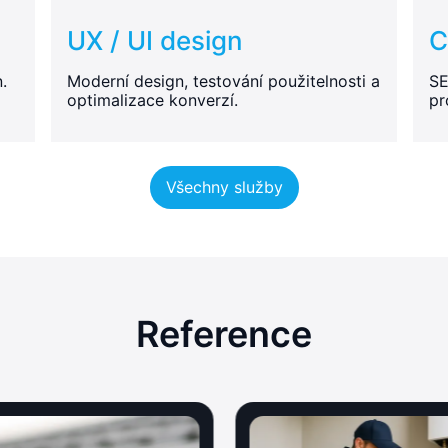
UX / UI design
C
.
Moderní design, testování použitelnosti a
SE
optimalizace konverzí.
pr
Všechny služby
Reference