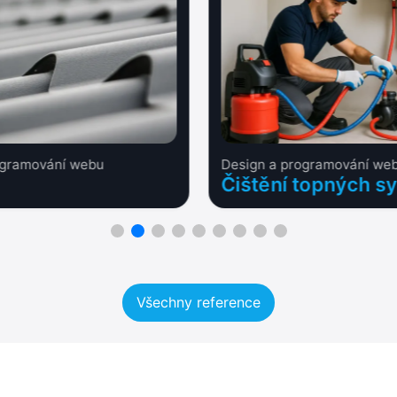
ogramování webu
Design a programování we
Čištění topných s
Všechny reference