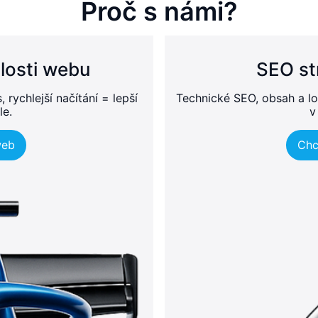
Proč s námi?
losti webu
SEO st
rychlejší načítání = lepší
Technické SEO, obsah a lo
le.
v
web
Chc