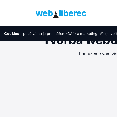
web
liberec
Cookies
– používáme je pro měření (GA4) a marketing. Vše je voli
Tvorba webu 
Pomůžeme vám získa