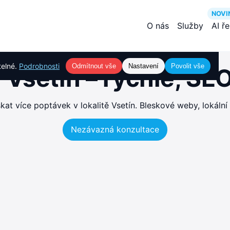
NOVI
O nás
Služby
AI ř
telné.
Podrobnosti
Odmítnout vše
Nastavení
Povolit vše
Vsetín – rychlé, S
t více poptávek v lokalitě Vsetín. Bleskové weby, lokální
Nezávazná konzultace