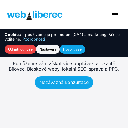
web
liberec
Cookies
– používáme je pro měření (GA4) a marketing. Vše je
O nás
NOVINKA
Tvorba webu Bílovec –
volitelné.
Podrobnosti
rychlé, SEO-ready weby
Služby
Odmítnout vše
Nastavení
Povolit vše
AI řešení
Pomůžeme vám získat více poptávek v lokalitě
Bílovec. Bleskové weby, lokální SEO, správa a PPC.
Ceník
Nezávazná konzultace
Reference
Blog
Kontakt