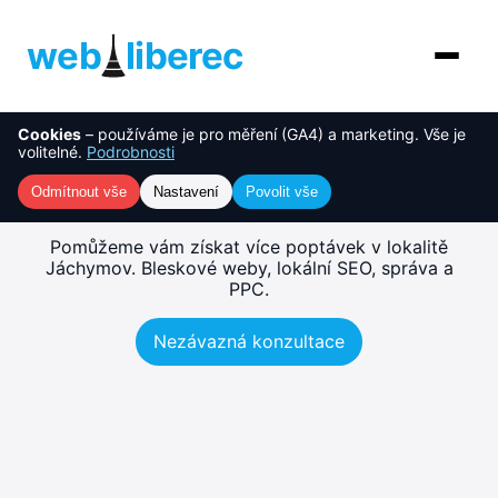
web
liberec
Cookies
– používáme je pro měření (GA4) a marketing. Vše je
O nás
NOVINKA
Tvorba webu Jáchymov –
volitelné.
Podrobnosti
rychlé, SEO-ready weby
Služby
Odmítnout vše
Nastavení
Povolit vše
AI řešení
Pomůžeme vám získat více poptávek v lokalitě
Jáchymov. Bleskové weby, lokální SEO, správa a
PPC.
Ceník
Nezávazná konzultace
Reference
Blog
Kontakt