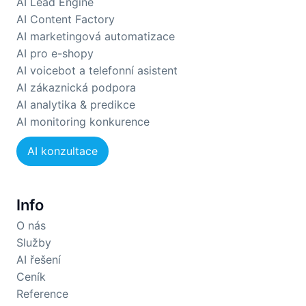
AI Lead Engine
AI Content Factory
AI marketingová automatizace
AI pro e-shopy
AI voicebot a telefonní asistent
AI zákaznická podpora
AI analytika & predikce
AI monitoring konkurence
AI konzultace
Info
O nás
Služby
AI řešení
Ceník
Reference