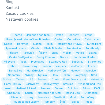
Blog
Kontakt
Zásady cookies
Nastavení cookies
Liberec
Jablonec nad Nisou
Praha
Benešov
Beroun
Brandýs nad Labem-Stará Boleslav
Čáslav
Černošice
Čelákovice
Dobříš
Hořovice
Kladno
Kolín
Kralupy nad Vltavou
Kutná Hora
Lysá nad Labem
Mělník
Mladá Boleslav
Neratovice
Poděbrady
Příbram
Rakovník
Říčany
Slaný
Vlašim
Votice
Blatná
České Budějovice
Český Krumlov
Dačice
Jindřichův Hradec
Milevsko
Písek
Prachatice
Sezimovo Ústí
Soběslav
Strakonice
Tábor
Trhové Sviny
Třeboň
Vimperk
Vodňany
Blovice
Domažlice
Horažďovice
Horšovský Týn
Klatovy
Kralovice
Nepomuk
Nýřany
Nýrsko
Plasy
Plzeň
Rokycany
Stod
Sušice
Tachov
Aš
Bochov
Cheb
Františkovy Lázně
Habartov
Horní Slavkov
Jáchymov
Karlovy Vary
Kraslice
Kynšperk nad Ohří
Loket
Mariánské Lázně
Nejdek
Ostrov
Sokolov
Bílina
Děčín
Chomutov
Kadaň
Klášterec nad Ohří
Krásná Lípa
Litoměřice
Litvínov
Louny
Lovosice
Meziboří
Most
Podbořany
Roudnice nad Labem
Rumburk
Štětí
Teplice
Trmice