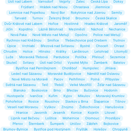
Ústí nad Labem
Varnsdorf
Vejprty
Žatec
Česká Lípa
Doksy
Frýdlant
Hrádek nad Nisou
Chrastava
Jilemnice
Lomnice nad Popelkou
Nový Bor
Rokytnice nad Jizerou
Semily
Tanvald
Turnov
Železný Brod
Broumov
Česká Skalice
Dvůr Králové nad Labem
Hořice
Hostinné
Hradec Králové
Jaroměř
Jičín
Kopidlno
Lázně Bělohrad
Meziměstí
Náchod
Nechanice
Nová Paka
Nové Město nad Metují
Opočno
Police nad Metují
Rychnov nad Kněžnou
Smiřice
Třebechovice pod Orebem
Trutnov
Úpice
Vrchlabí
Březová nad Svitavou
Bystré
Choceň
Chrast
Chrudim
Holice
Hlinsko
Králíky
Lanškroun
Letohrad
Litomyšl
Luže
Moravská Třebová
Pardubice
Polička
Přelouč
Sezemice
Skuteč
Svitavy
Ústí nad Orlicí
Vysoké Mýto
Žamberk
Batelov
Bystřice nad Pernštejnem
Chotěboř
Humpolec
Jihlava
Ledeč nad Sázavou
Moravské Budějovice
Náměšť nad Oslavou
Nové Město na Moravě
Pacov
Pelhřimov
Polná
Přibyslav
Světlá nad Sázavou
Telč
Třebíč
Velké Meziříčí
Žďár nad Sázavou
Blansko
Boskovice
Brno
Břeclav
Bučovice
Hodonín
Hustopeče
Ivančice
Kuřim
Kyjov
Mikulov
Moravský Krumlov
Pohořelice
Rosice
Rousínov
Slavkov u Brna
Šlapanice
Tišnov
Veselí nad Moravou
Vyškov
Znojmo
Židlochovice
Hanušovice
Hranice
Javorník
Jeseník
Konice
Kojetín
Litovel
Lipník nad Bečvou
Loštice
Mohelnice
Olomouc
Prostějov
Přerov
Šternberk
Šumperk
Uničov
Zábřeh
Bojkovice
Brumov-Bylnice
Bystřice pod Hostýnem
Fryšták
Holešov
Chropyně