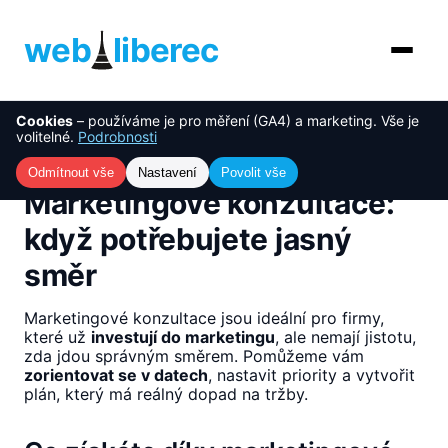
web
liberec
Cookies
– používáme je pro měření (GA4) a marketing. Vše je
O nás
NOVINKA
volitelné.
Podrobnosti
Úvod
›
Služby
›
Marketingové konzultace: když
potřebujete jasný směr
Služby
Odmítnout vše
Nastavení
Povolit vše
Marketingové konzultace:
AI řešení
když potřebujete jasný
směr
Ceník
Reference
Marketingové konzultace jsou ideální pro firmy,
které už
investují do marketingu
, ale nemají jistotu,
zda jdou správným směrem. Pomůžeme vám
Blog
zorientovat se v datech
, nastavit priority a vytvořit
plán, který má reálný dopad na tržby.
Kontakt