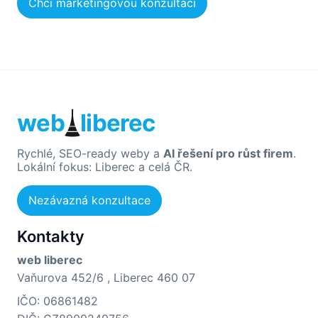
Chci marketingovou konzultaci
web
liberec
Rychlé, SEO-ready weby a
AI řešení pro růst firem
.
Lokální fokus: Liberec a celá ČR.
Nezávazná konzultace
Kontakty
web liberec
Vaňurova 452/6 , Liberec 460 07
IČO: 06861482