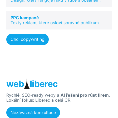
Design, který funguje ruku v ruce s obsahem.
PPC kampaně
Texty reklam, které osloví správné publikum.
Chci copywriting
web
liberec
Rychlé, SEO-ready weby a
AI řešení pro růst firem
.
Lokální fokus: Liberec a celá ČR.
Nezávazná konzultace