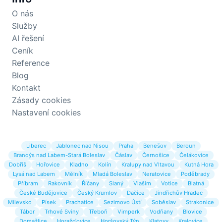
O nás
Služby
AI řešení
Ceník
Reference
Blog
Kontakt
Zásady cookies
Nastavení cookies
Liberec
Jablonec nad Nisou
Praha
Benešov
Beroun
Brandýs nad Labem-Stará Boleslav
Čáslav
Černošice
Čelákovice
Dobříš
Hořovice
Kladno
Kolín
Kralupy nad Vltavou
Kutná Hora
Lysá nad Labem
Mělník
Mladá Boleslav
Neratovice
Poděbrady
Příbram
Rakovník
Říčany
Slaný
Vlašim
Votice
Blatná
České Budějovice
Český Krumlov
Dačice
Jindřichův Hradec
Milevsko
Písek
Prachatice
Sezimovo Ústí
Soběslav
Strakonice
Tábor
Trhové Sviny
Třeboň
Vimperk
Vodňany
Blovice
Domažlice
Horažďovice
Horšovský Týn
Klatovy
Kralovice