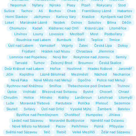
Nepomuk
Nýřany
Nýrsko
Plasy
Plzeň
Rokycany
Stod
Sušice
Tachov
Aš
Bochov
Cheb
Františkovy Lázně
Habartov
Horní Slavkov
Jáchymov
Karlovy Vary
Kraslice
Kynšperk nad Ohří
Loket
Mariánské Lázně
Nejdek
Ostrov
Sokolov
Bílina
Děčín
Chomutov
Kadaň
Klášterec nad Ohří
Krásná Lípa
Litoměřice
Litvínov
Louny
Lovosice
Meziboří
Most
Podbořany
Roudnice nad Labem
Rumburk
Štětí
Teplice
Trmice
Ústí nad Labem
Varnsdorf
Vejprty
Žatec
Česká Lípa
Doksy
Frýdlant
Hrádek nad Nisou
Chrastava
Jilemnice
Lomnice nad Popelkou
Nový Bor
Rokytnice nad Jizerou
Semily
Tanvald
Turnov
Železný Brod
Broumov
Česká Skalice
Dvůr Králové nad Labem
Hořice
Hostinné
Hradec Králové
Jaroměř
Jičín
Kopidlno
Lázně Bělohrad
Meziměstí
Náchod
Nechanice
Nová Paka
Nové Město nad Metují
Opočno
Police nad Metují
Rychnov nad Kněžnou
Smiřice
Třebechovice pod Orebem
Trutnov
Úpice
Vrchlabí
Březová nad Svitavou
Bystré
Choceň
Chrast
Chrudim
Holice
Hlinsko
Králíky
Lanškroun
Letohrad
Litomyšl
Luže
Moravská Třebová
Pardubice
Polička
Přelouč
Sezemice
Skuteč
Svitavy
Ústí nad Orlicí
Vysoké Mýto
Žamberk
Batelov
Bystřice nad Pernštejnem
Chotěboř
Humpolec
Jihlava
Ledeč nad Sázavou
Moravské Budějovice
Náměšť nad Oslavou
Nové Město na Moravě
Pacov
Pelhřimov
Polná
Přibyslav
Světlá nad Sázavou
Telč
Třebíč
Velké Meziříčí
Žďár nad Sázavou