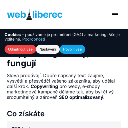
web
liberec
Cookies
– používáme je pro měření (GA4) a marketing. Vše je
O nás
NOVINKA
volitelné.
Podrobnosti
Úvod
›
Služby
›
Copywriting – texty, které fungují
Služby
Odmítnout vše
Nastavení
Povolit vše
Copywriting – texty, které
fungují
AI řešení
Slova prodávají. Dobře napsaný text zaujme,
Ceník
vysvětlí a přesvědčí vašeho zákazníka, aby udělal
další krok.
Copywriting
pro weby, e-shopy i
Reference
marketingové kampaně děláme tak, aby byl čtivý,
srozumitelný a zároveň
SEO optimalizovaný
.
Blog
Co získáte
Kontakt