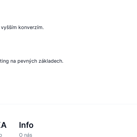
 vyšším konverzím.
ting na pevných základech.
KA
Info
p
O nás