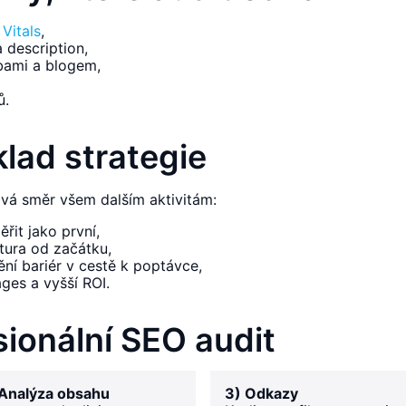
Vitals
,
a description,
žbami a blogem,
ů.
klad strategie
ává směr všem dalším aktivitám:
řit jako první,
tura od začátku,
ní bariér v cestě k poptávce,
ages a vyšší ROI.
sionální SEO audit
 Analýza obsahu
3) Odkazy