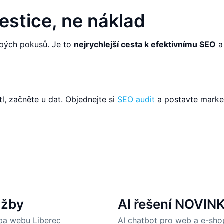
estice, ne náklad
epých pokusů. Je to
nejrychlejší cesta k efektivnímu SEO
a
l, začněte u dat. Objednejte si
SEO audit
a postavte marke
užby
AI řešení
NOVIN
ba webu Liberec
AI chatbot pro web a e-sho