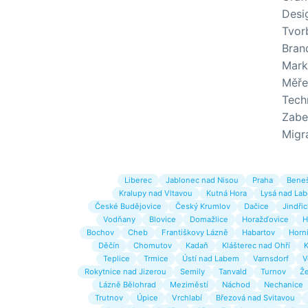
Desi
Tvor
Brand
Mark
Měře
Tech
Zabe
Migr
Liberec
Jablonec nad Nisou
Praha
Bene
Kralupy nad Vltavou
Kutná Hora
Lysá nad La
České Budějovice
Český Krumlov
Dačice
Jindři
Vodňany
Blovice
Domažlice
Horažďovice
H
Bochov
Cheb
Františkovy Lázně
Habartov
Horní
Děčín
Chomutov
Kadaň
Klášterec nad Ohří
K
Teplice
Trmice
Ústí nad Labem
Varnsdorf
V
Rokytnice nad Jizerou
Semily
Tanvald
Turnov
Že
Lázně Bělohrad
Meziměstí
Náchod
Nechanice
Trutnov
Úpice
Vrchlabí
Březová nad Svitavou