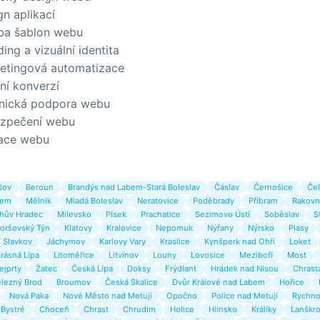
gn aplikací
ba šablon webu
ing a vizuální identita
etingová automatizace
ní konverzí
nická podpora webu
zpečení webu
ace webu
šov
Beroun
Brandýs nad Labem-Stará Boleslav
Čáslav
Černošice
Čel
bem
Mělník
Mladá Boleslav
Neratovice
Poděbrady
Příbram
Rakovn
chův Hradec
Milevsko
Písek
Prachatice
Sezimovo Ústí
Soběslav
S
oršovský Týn
Klatovy
Kralovice
Nepomuk
Nýřany
Nýrsko
Plasy
 Slavkov
Jáchymov
Karlovy Vary
Kraslice
Kynšperk nad Ohří
Loket
rásná Lípa
Litoměřice
Litvínov
Louny
Lovosice
Meziboří
Most
ejprty
Žatec
Česká Lípa
Doksy
Frýdlant
Hrádek nad Nisou
Chrast
lezný Brod
Broumov
Česká Skalice
Dvůr Králové nad Labem
Hořice
Nová Paka
Nové Město nad Metují
Opočno
Police nad Metují
Rychno
Bystré
Choceň
Chrast
Chrudim
Holice
Hlinsko
Králíky
Lanškr