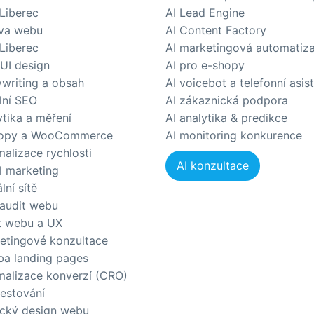
Liberec
AI Lead Engine
va webu
AI Content Factory
Liberec
AI marketingová automatiz
 UI design
AI pro e-shopy
writing a obsah
AI voicebot a telefonní asis
lní SEO
AI zákaznická podpora
ytika a měření
AI analytika & predikce
opy a WooCommerce
AI monitoring konkurence
malizace rychlosti
AI konzultace
l marketing
lní sítě
audit webu
t webu a UX
etingové konzultace
ba landing pages
malizace konverzí (CRO)
testování
ický design webu