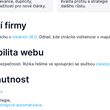
evance, duplicity,
Kvalita profilu a strategie
ležitosti pro nové články.
dalšího růstu.
í firmy
pěchu v
lokálním SEO
. Odhalí, kde ztrácíte viditelnost v map
ilita webu
bezpečnosti. Rizika řešíme ve spolupráci se službou
zabezp
nutnost
u
,
tegie,
tingové automatizace
.