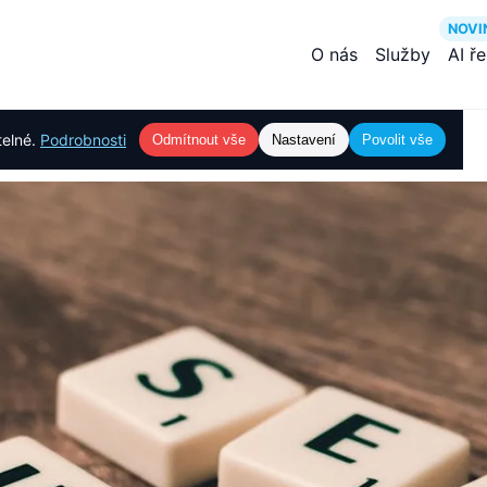
NOVI
O nás
Služby
AI ř
telné.
Podrobnosti
Odmítnout vše
Nastavení
Povolit vše
pěšného webu