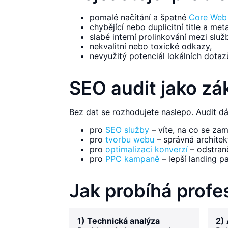
pomalé načítání a špatné
Core Web 
chybějící nebo duplicitní title a met
slabé interní prolinkování mezi slu
nekvalitní nebo toxické odkazy,
nevyužitý potenciál lokálních dotaz
SEO audit jako zá
Bez dat se rozhodujete naslepo. Audit d
pro
SEO služby
– víte, na co se zamě
pro
tvorbu webu
– správná architek
pro
optimalizaci konverzí
– odstraně
pro
PPC kampaně
– lepší landing p
Jak probíhá profe
1) Technická analýza
2)