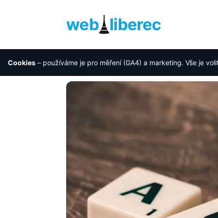
web
liberec
Cookies
– používáme je pro měření (GA4) a marketing. Vše je voli
Úvod
›
Blog
›
Proč je SEO audit základ ús