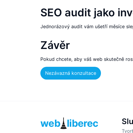
SEO audit jako inv
Jednorázový audit vám ušetří měsíce sl
Závěr
Pokud chcete, aby váš web skutečně rost
Nezávazná konzultace
Sl
web
liberec
Tvor