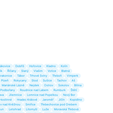
ákovice
Dobříš
Hořovice
Kladno
Kolín
ík
Říčany
Slaný
Vlašim
Votice
Blatná
trakonice
Tábor
Trhové Sviny
Třeboň
Vimperk
Plzeň
Rokycany
Stod
Sušice
Tachov
Aš
Mariánské Lázně
Nejdek
Ostrov
Sokolov
Bílina
Podbořany
Roudnice nad Labem
Rumburk
Štětí
ava
Jilemnice
Lomnice nad Popelkou
Nový Bor
Hostinné
Hradec Králové
Jaroměř
Jičín
Kopidlno
v nad Kněžnou
Smiřice
Třebechovice pod Orebem
oun
Letohrad
Litomyšl
Luže
Moravská Třebová