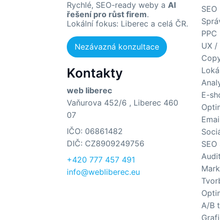
Rychlé, SEO-ready weby a
AI
SEO 
řešení pro růst firem
.
Sprá
Lokální fokus: Liberec a celá ČR.
PPC 
UX /
Nezávazná konzultace
Copy
Kontakty
Loká
Anal
web liberec
E-sh
Vaňurova 452/6 , Liberec 460
Opti
07
Emai
IČO: 06861482
Sociá
DIČ: CZ8909249756
SEO 
Audi
+420 777 457 491
Mark
info@webliberec.eu
Tvor
Opti
A/B 
Graf