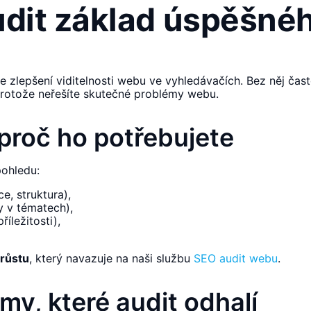
udit základ úspěšn
e zlepšení viditelnosti webu ve vyhledávačích. Bez něj čast
 Protože neřešíte skutečné problémy webu.
 proč ho potřebujete
pohledu:
e, struktura),
y v tématech),
říležitosti),
 růstu
, který navazuje na naši službu
SEO audit webu
.
my, které audit odhalí