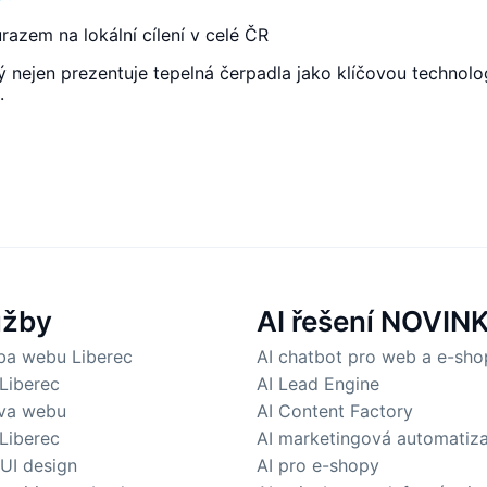
razem na lokální cílení v celé ČR
 nejen prezentuje tepelná čerpadla jako klíčovou technolo
.
užby
AI řešení
NOVIN
ba webu Liberec
AI chatbot pro web a e-sho
Liberec
AI Lead Engine
va webu
AI Content Factory
Liberec
AI marketingová automatiz
 UI design
AI pro e-shopy