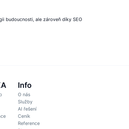
gii budoucnosti, ale zároveň díky SEO
KA
Info
p
O nás
Služby
AI řešení
ace
Ceník
Reference