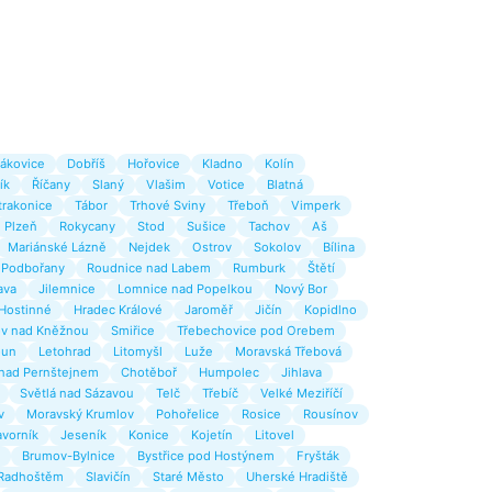
ákovice
Dobříš
Hořovice
Kladno
Kolín
ík
Říčany
Slaný
Vlašim
Votice
Blatná
trakonice
Tábor
Trhové Sviny
Třeboň
Vimperk
Plzeň
Rokycany
Stod
Sušice
Tachov
Aš
Mariánské Lázně
Nejdek
Ostrov
Sokolov
Bílina
Podbořany
Roudnice nad Labem
Rumburk
Štětí
ava
Jilemnice
Lomnice nad Popelkou
Nový Bor
Hostinné
Hradec Králové
Jaroměř
Jičín
Kopidlno
v nad Kněžnou
Smiřice
Třebechovice pod Orebem
oun
Letohrad
Litomyšl
Luže
Moravská Třebová
 nad Pernštejnem
Chotěboř
Humpolec
Jihlava
Světlá nad Sázavou
Telč
Třebíč
Velké Meziříčí
v
Moravský Krumlov
Pohořelice
Rosice
Rousínov
avorník
Jeseník
Konice
Kojetín
Litovel
Brumov-Bylnice
Bystřice pod Hostýnem
Fryšták
Radhoštěm
Slavičín
Staré Město
Uherské Hradiště