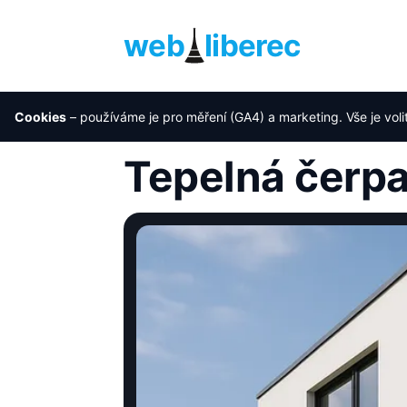
web
liberec
Cookies
– používáme je pro měření (GA4) a marketing. Vše je voli
Úvod
›
Reference
›
Tepelná čerpadla
Tepelná čerpa