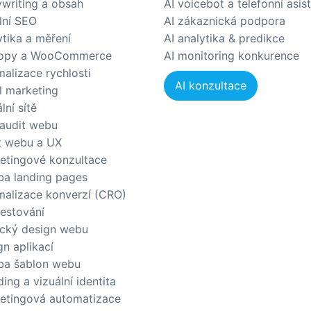
writing a obsah
AI voicebot a telefonní asis
lní SEO
AI zákaznická podpora
ytika a měření
AI analytika & predikce
opy a WooCommerce
AI monitoring konkurence
malizace rychlosti
AI konzultace
l marketing
lní sítě
audit webu
t webu a UX
etingové konzultace
ba landing pages
malizace konverzí (CRO)
testování
ický design webu
gn aplikací
ba šablon webu
ing a vizuální identita
etingová automatizace