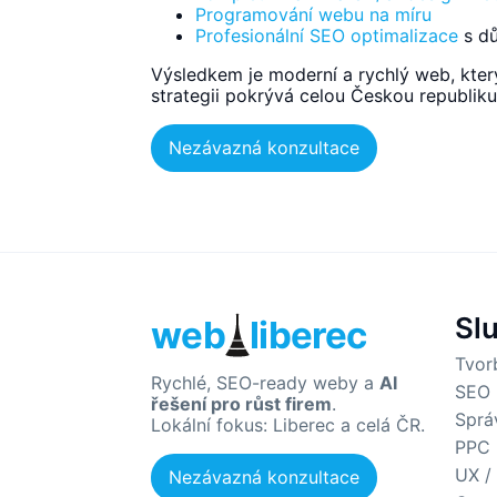
Programování webu na míru
Profesionální SEO optimalizace
s dů
Výsledkem je moderní a rychlý web, který
strategii pokrývá celou Českou republiku
Nezávazná konzultace
Sl
web
liberec
Tvor
Rychlé, SEO-ready weby a
AI
SEO 
řešení pro růst firem
.
Sprá
Lokální fokus: Liberec a celá ČR.
PPC 
UX /
Nezávazná konzultace