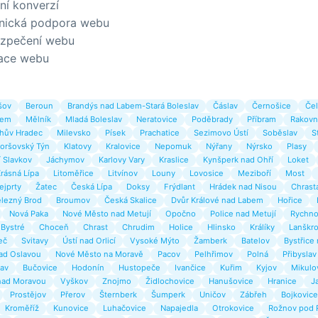
ní konverzí
nická podpora webu
zpečení webu
ace webu
šov
Beroun
Brandýs nad Labem-Stará Boleslav
Čáslav
Černošice
Čel
bem
Mělník
Mladá Boleslav
Neratovice
Poděbrady
Příbram
Rakovn
chův Hradec
Milevsko
Písek
Prachatice
Sezimovo Ústí
Soběslav
S
oršovský Týn
Klatovy
Kralovice
Nepomuk
Nýřany
Nýrsko
Plasy
 Slavkov
Jáchymov
Karlovy Vary
Kraslice
Kynšperk nad Ohří
Loket
rásná Lípa
Litoměřice
Litvínov
Louny
Lovosice
Meziboří
Most
ejprty
Žatec
Česká Lípa
Doksy
Frýdlant
Hrádek nad Nisou
Chrast
lezný Brod
Broumov
Česká Skalice
Dvůr Králové nad Labem
Hořice
Nová Paka
Nové Město nad Metují
Opočno
Police nad Metují
Rychno
Bystré
Choceň
Chrast
Chrudim
Holice
Hlinsko
Králíky
Lanškr
eč
Svitavy
Ústí nad Orlicí
Vysoké Mýto
Žamberk
Batelov
Bystřice
ad Oslavou
Nové Město na Moravě
Pacov
Pelhřimov
Polná
Přibyslav
lav
Bučovice
Hodonín
Hustopeče
Ivančice
Kuřim
Kyjov
Mikulo
nad Moravou
Vyškov
Znojmo
Židlochovice
Hanušovice
Hranice
J
Prostějov
Přerov
Šternberk
Šumperk
Uničov
Zábřeh
Bojkovice
Kroměříž
Kunovice
Luhačovice
Napajedla
Otrokovice
Rožnov pod 