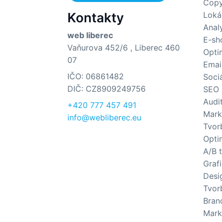
Copy
Kontakty
Loká
Anal
web liberec
E-sh
Vaňurova 452/6 , Liberec 460
Opti
07
Emai
IČO: 06861482
Sociá
DIČ: CZ8909249756
SEO 
Audi
+420 777 457 491
Mark
info@webliberec.eu
Tvor
Opti
A/B 
Graf
Desi
Tvor
Brand
Mark