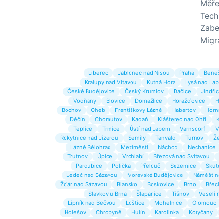
Měře
Tech
Zabe
Migr
Liberec
Jablonec nad Nisou
Praha
Bene
Kralupy nad Vltavou
Kutná Hora
Lysá nad La
České Budějovice
Český Krumlov
Dačice
Jindři
Vodňany
Blovice
Domažlice
Horažďovice
H
Bochov
Cheb
Františkovy Lázně
Habartov
Horní
Děčín
Chomutov
Kadaň
Klášterec nad Ohří
K
Teplice
Trmice
Ústí nad Labem
Varnsdorf
V
Rokytnice nad Jizerou
Semily
Tanvald
Turnov
Že
Lázně Bělohrad
Meziměstí
Náchod
Nechanice
Trutnov
Úpice
Vrchlabí
Březová nad Svitavou
Pardubice
Polička
Přelouč
Sezemice
Skut
Ledeč nad Sázavou
Moravské Budějovice
Náměšť n
Žďár nad Sázavou
Blansko
Boskovice
Brno
Břec
Slavkov u Brna
Šlapanice
Tišnov
Veselí 
Lipník nad Bečvou
Loštice
Mohelnice
Olomouc
Holešov
Chropyně
Hulín
Karolinka
Koryčany