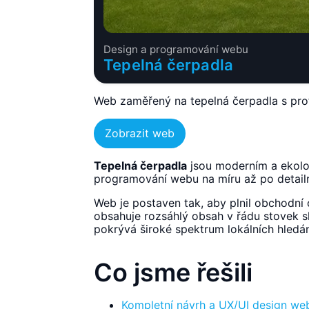
Design a programování webu
Tepelná čerpadla
Web zaměřený na tepelná čerpadla s prof
Zobrazit web
Tepelná čerpadla
jsou moderním a ekolog
programování webu na míru až po detail
Web je postaven tak, aby plnil obchodní 
obsahuje rozsáhlý obsah v řádu stovek sl
pokrývá široké spektrum lokálních hledá
Co jsme řešili
Kompletní návrh a UX/UI design we