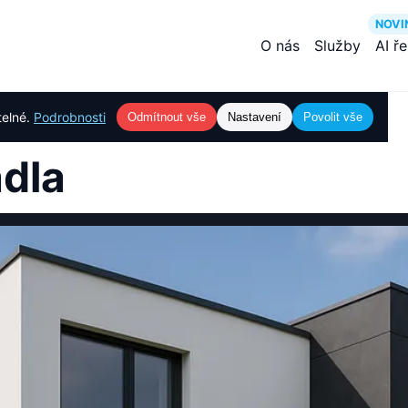
NOVI
O nás
Služby
AI ř
telné.
Podrobnosti
Odmítnout vše
Nastavení
Povolit vše
dla