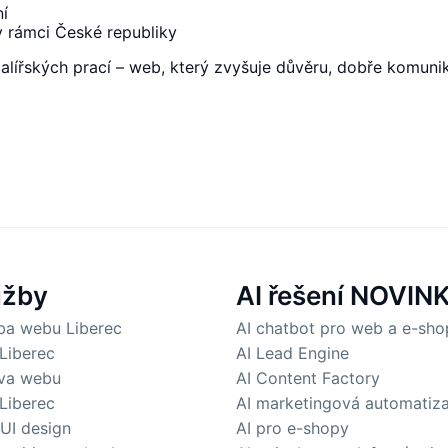
í
v rámci České republiky
alířských prací – web, který zvyšuje důvěru, dobře komun
užby
AI řešení
NOVIN
ba webu Liberec
AI chatbot pro web a e-sho
Liberec
AI Lead Engine
va webu
AI Content Factory
Liberec
AI marketingová automatiz
 UI design
AI pro e-shopy