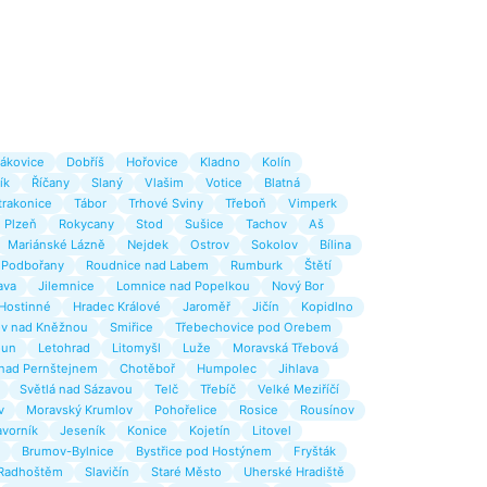
ákovice
Dobříš
Hořovice
Kladno
Kolín
ík
Říčany
Slaný
Vlašim
Votice
Blatná
trakonice
Tábor
Trhové Sviny
Třeboň
Vimperk
Plzeň
Rokycany
Stod
Sušice
Tachov
Aš
Mariánské Lázně
Nejdek
Ostrov
Sokolov
Bílina
Podbořany
Roudnice nad Labem
Rumburk
Štětí
ava
Jilemnice
Lomnice nad Popelkou
Nový Bor
Hostinné
Hradec Králové
Jaroměř
Jičín
Kopidlno
v nad Kněžnou
Smiřice
Třebechovice pod Orebem
oun
Letohrad
Litomyšl
Luže
Moravská Třebová
 nad Pernštejnem
Chotěboř
Humpolec
Jihlava
Světlá nad Sázavou
Telč
Třebíč
Velké Meziříčí
v
Moravský Krumlov
Pohořelice
Rosice
Rousínov
avorník
Jeseník
Konice
Kojetín
Litovel
Brumov-Bylnice
Bystřice pod Hostýnem
Fryšták
Radhoštěm
Slavičín
Staré Město
Uherské Hradiště