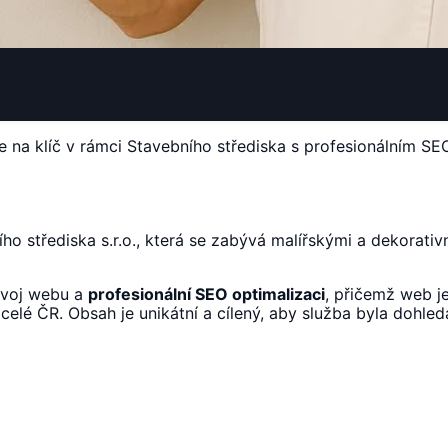
e na klíč v rámci Stavebního střediska s profesionálním SE
ho střediska s.r.o., která se zabývá malířskými a dekorativní
vývoj webu a
profesionální SEO optimalizaci
, přičemž web j
celé ČR. Obsah je unikátní a cílený, aby služba byla dohled