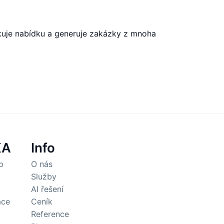
ikuje nabídku a generuje zakázky z mnoha
KA
Info
p
O nás
Služby
AI řešení
ace
Ceník
Reference