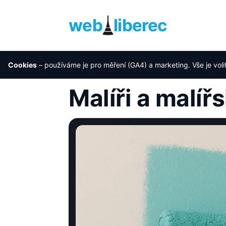
web
liberec
Cookies
– používáme je pro měření (GA4) a marketing. Vše je voli
Úvod
›
Reference
›
Malíři a malířské práce
Malíři a malíř