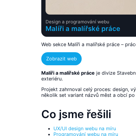
Design a programování webu
Malíři a malířské práce
Web sekce Malíři a malířské práce – prác
Zobrazit web
Malíři a malířské práce
je divize Stavební
exteriéru.
Projekt zahrnoval celý proces: design, 
několik set variant názvů měst a obcí po 
Co jsme řešili
UX/UI design webu na míru
Programování webu na míru