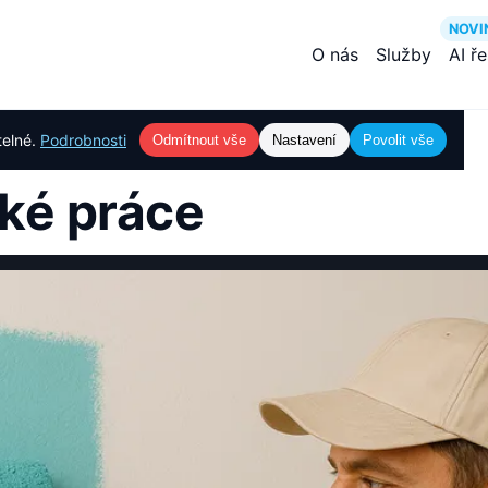
NOVI
O nás
Služby
AI ř
telné.
Podrobnosti
Odmítnout vše
Nastavení
Povolit vše
ské práce