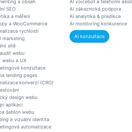
writing a obsah
AI voicebot a telefonní asis
lní SEO
AI zákaznická podpora
ytika a měření
AI analytika & predikce
opy a WooCommerce
AI monitoring konkurence
malizace rychlosti
AI konzultace
l marketing
lní sítě
audit webu
t webu a UX
etingové konzultace
ba landing pages
malizace konverzí (CRO)
testování
ický design webu
gn aplikací
ba šablon webu
ing a vizuální identita
etingová automatizace