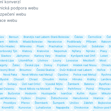
ní konverzí
nická podpora webu
zpečení webu
ace webu
šov
Beroun
Brandýs nad Labem-Stará Boleslav
Čáslav
Černošice
Čel
bem
Mělník
Mladá Boleslav
Neratovice
Poděbrady
Příbram
Rakovn
chův Hradec
Milevsko
Písek
Prachatice
Sezimovo Ústí
Soběslav
S
oršovský Týn
Klatovy
Kralovice
Nepomuk
Nýřany
Nýrsko
Plasy
 Slavkov
Jáchymov
Karlovy Vary
Kraslice
Kynšperk nad Ohří
Loket
rásná Lípa
Litoměřice
Litvínov
Louny
Lovosice
Meziboří
Most
ejprty
Žatec
Česká Lípa
Doksy
Frýdlant
Hrádek nad Nisou
Chrast
lezný Brod
Broumov
Česká Skalice
Dvůr Králové nad Labem
Hořice
Nová Paka
Nové Město nad Metují
Opočno
Police nad Metují
Rychno
Bystré
Choceň
Chrast
Chrudim
Holice
Hlinsko
Králíky
Lanškr
eč
Svitavy
Ústí nad Orlicí
Vysoké Mýto
Žamberk
Batelov
Bystřice
ad Oslavou
Nové Město na Moravě
Pacov
Pelhřimov
Polná
Přibyslav
lav
Bučovice
Hodonín
Hustopeče
Ivančice
Kuřim
Kyjov
Mikulo
nad Moravou
Vyškov
Znojmo
Židlochovice
Hanušovice
Hranice
J
Prostějov
Přerov
Šternberk
Šumperk
Uničov
Zábřeh
Bojkovice
Kroměříž
Kunovice
Luhačovice
Napajedla
Otrokovice
Rožnov pod 