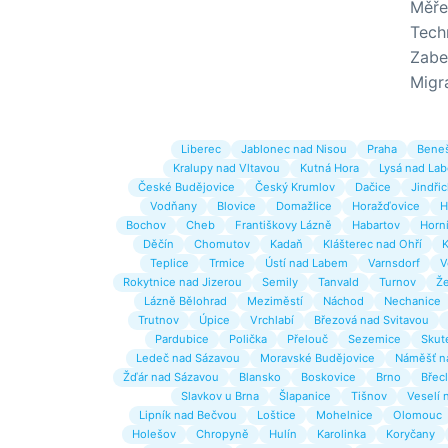
Měře
Tech
Zabe
Migr
Liberec
Jablonec nad Nisou
Praha
Bene
Kralupy nad Vltavou
Kutná Hora
Lysá nad La
České Budějovice
Český Krumlov
Dačice
Jindři
Vodňany
Blovice
Domažlice
Horažďovice
H
Bochov
Cheb
Františkovy Lázně
Habartov
Horní
Děčín
Chomutov
Kadaň
Klášterec nad Ohří
K
Teplice
Trmice
Ústí nad Labem
Varnsdorf
V
Rokytnice nad Jizerou
Semily
Tanvald
Turnov
Že
Lázně Bělohrad
Meziměstí
Náchod
Nechanice
Trutnov
Úpice
Vrchlabí
Březová nad Svitavou
Pardubice
Polička
Přelouč
Sezemice
Skut
Ledeč nad Sázavou
Moravské Budějovice
Náměšť n
Žďár nad Sázavou
Blansko
Boskovice
Brno
Břec
Slavkov u Brna
Šlapanice
Tišnov
Veselí 
Lipník nad Bečvou
Loštice
Mohelnice
Olomouc
Holešov
Chropyně
Hulín
Karolinka
Koryčany