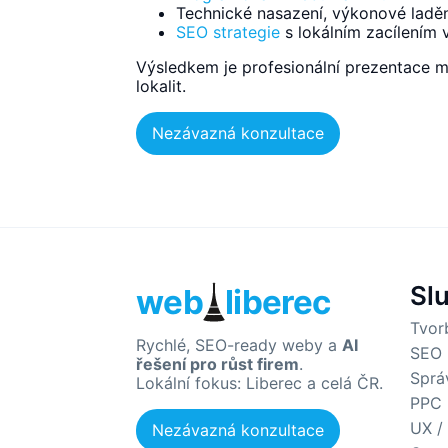
Technické nasazení, výkonové laděn
SEO strategie
s lokálním zacílením 
Výsledkem je profesionální prezentace m
lokalit.
Nezávazná konzultace
Sl
web
liberec
Tvor
Rychlé, SEO-ready weby a
AI
SEO 
řešení pro růst firem
.
Sprá
Lokální fokus: Liberec a celá ČR.
PPC 
UX /
Nezávazná konzultace