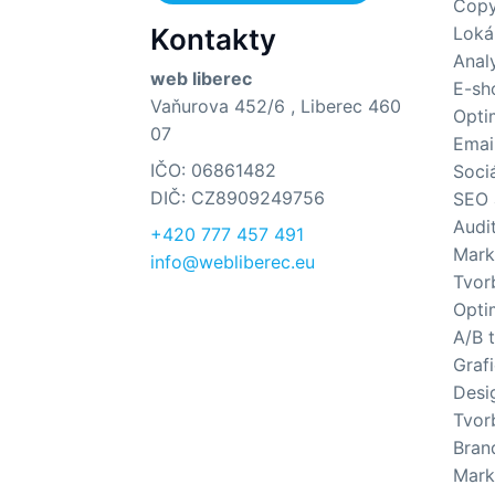
Copy
Kontakty
Loká
Anal
web liberec
E-sh
Vaňurova 452/6 , Liberec 460
Opti
07
Emai
IČO: 06861482
Sociá
DIČ: CZ8909249756
SEO 
Audi
+420 777 457 491
Mark
info@webliberec.eu
Tvor
Opti
A/B 
Graf
Desi
Tvor
Brand
Mark