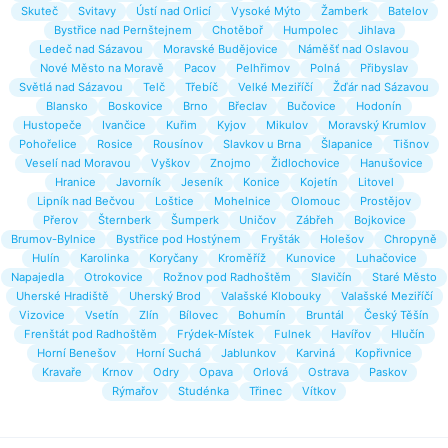
Skuteč
Svitavy
Ústí nad Orlicí
Vysoké Mýto
Žamberk
Batelov
Bystřice nad Pernštejnem
Chotěboř
Humpolec
Jihlava
Ledeč nad Sázavou
Moravské Budějovice
Náměšť nad Oslavou
Nové Město na Moravě
Pacov
Pelhřimov
Polná
Přibyslav
Světlá nad Sázavou
Telč
Třebíč
Velké Meziříčí
Žďár nad Sázavou
Blansko
Boskovice
Brno
Břeclav
Bučovice
Hodonín
Hustopeče
Ivančice
Kuřim
Kyjov
Mikulov
Moravský Krumlov
Pohořelice
Rosice
Rousínov
Slavkov u Brna
Šlapanice
Tišnov
Veselí nad Moravou
Vyškov
Znojmo
Židlochovice
Hanušovice
Hranice
Javorník
Jeseník
Konice
Kojetín
Litovel
Lipník nad Bečvou
Loštice
Mohelnice
Olomouc
Prostějov
Přerov
Šternberk
Šumperk
Uničov
Zábřeh
Bojkovice
Brumov-Bylnice
Bystřice pod Hostýnem
Fryšták
Holešov
Chropyně
Hulín
Karolinka
Koryčany
Kroměříž
Kunovice
Luhačovice
Napajedla
Otrokovice
Rožnov pod Radhoštěm
Slavičín
Staré Město
Uherské Hradiště
Uherský Brod
Valašské Klobouky
Valašské Meziříčí
Vizovice
Vsetín
Zlín
Bílovec
Bohumín
Bruntál
Český Těšín
Frenštát pod Radhoštěm
Frýdek-Místek
Fulnek
Havířov
Hlučín
Horní Benešov
Horní Suchá
Jablunkov
Karviná
Kopřivnice
Kravaře
Krnov
Odry
Opava
Orlová
Ostrava
Paskov
Rýmařov
Studénka
Třinec
Vítkov