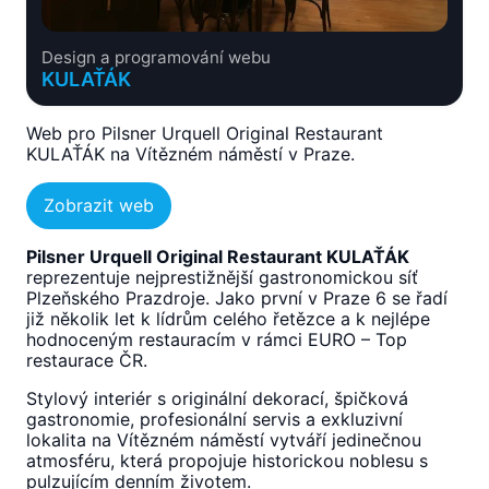
Design a programování webu
KULAŤÁK
Web pro Pilsner Urquell Original Restaurant
KULAŤÁK na Vítězném náměstí v Praze.
Zobrazit web
Pilsner Urquell Original Restaurant KULAŤÁK
reprezentuje nejprestižnější gastronomickou síť
Plzeňského Prazdroje. Jako první v Praze 6 se řadí
již několik let k lídrům celého řetězce a k nejlépe
hodnoceným restauracím v rámci EURO – Top
restaurace ČR.
Stylový interiér s originální dekorací, špičková
gastronomie, profesionální servis a exkluzivní
lokalita na Vítězném náměstí vytváří jedinečnou
atmosféru, která propojuje historickou noblesu s
pulzujícím denním životem.