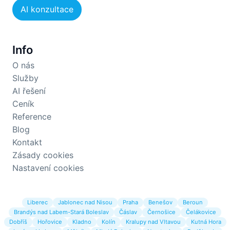
AI konzultace
Info
O nás
Služby
AI řešení
Ceník
Reference
Blog
Kontakt
Zásady cookies
Nastavení cookies
Liberec
Jablonec nad Nisou
Praha
Benešov
Beroun
Brandýs nad Labem-Stará Boleslav
Čáslav
Černošice
Čelákovice
Dobříš
Hořovice
Kladno
Kolín
Kralupy nad Vltavou
Kutná Hora