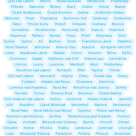
Lysá nad Labem
Mělník
Mladá Boleslav
Neratovice
Poděbrady
Příbram
Rakovník
Říčany
Slaný
Vlašim
Votice
Blatná
České Budějovice
Český Krumlov
Dačice
Jindřichův Hradec
Milevsko
Písek
Prachatice
Sezimovo Ústí
Soběslav
Strakonice
Tábor
Trhové Sviny
Třeboň
Vimperk
Vodňany
Blovice
Domažlice
Horažďovice
Horšovský Týn
Klatovy
Kralovice
Nepomuk
Nýřany
Nýrsko
Plasy
Plzeň
Rokycany
Stod
Sušice
Tachov
Aš
Bochov
Cheb
Františkovy Lázně
Habartov
Horní Slavkov
Jáchymov
Karlovy Vary
Kraslice
Kynšperk nad Ohří
Loket
Mariánské Lázně
Nejdek
Ostrov
Sokolov
Bílina
Děčín
Chomutov
Kadaň
Klášterec nad Ohří
Krásná Lípa
Litoměřice
Litvínov
Louny
Lovosice
Meziboří
Most
Podbořany
Roudnice nad Labem
Rumburk
Štětí
Teplice
Trmice
Ústí nad Labem
Varnsdorf
Vejprty
Žatec
Česká Lípa
Doksy
Frýdlant
Hrádek nad Nisou
Chrastava
Jilemnice
Lomnice nad Popelkou
Nový Bor
Rokytnice nad Jizerou
Semily
Tanvald
Turnov
Železný Brod
Broumov
Česká Skalice
Dvůr Králové nad Labem
Hořice
Hostinné
Hradec Králové
Jaroměř
Jičín
Kopidlno
Lázně Bělohrad
Meziměstí
Náchod
Nechanice
Nová Paka
Nové Město nad Metují
Opočno
Police nad Metují
Rychnov nad Kněžnou
Smiřice
Třebechovice pod Orebem
Trutnov
Úpice
Vrchlabí
Březová nad Svitavou
Bystré
Choceň
Chrast
Chrudim
Holice
Hlinsko
Králíky
Lanškroun
Letohrad
Litomyšl
Luže
Moravská Třebová
Pardubice
Polička
Přelouč
Sezemice