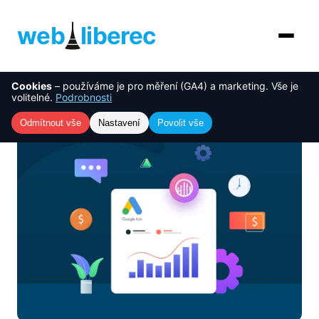
web
liberec
Cookies
– používáme je pro měření (GA4) a marketing. Vše je
O nás
NOVINKA
volitelné.
Podrobnosti
Úvod
›
Blog
›
Měření konverzí: jak mít výkon webu pod
kontrolou
Služby
Odmítnout vše
Nastavení
Povolit vše
AI řešení
Ceník
Reference
Blog
Kontakt