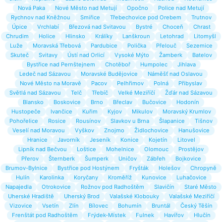
Nová Paka
Nové Město nad Metují
Opočno
Police nad Metují
Rychnov nad Kněžnou
Smiřice
Třebechovice pod Orebem
Trutnov
Úpice
Vrchlabí
Březová nad Svitavou
Bystré
Choceň
Chrast
Chrudim
Holice
Hlinsko
Králíky
Lanškroun
Letohrad
Litomyšl
Luže
Moravská Třebová
Pardubice
Polička
Přelouč
Sezemice
Skuteč
Svitavy
Ústí nad Orlicí
Vysoké Mýto
Žamberk
Batelov
Bystřice nad Pernštejnem
Chotěboř
Humpolec
Jihlava
Ledeč nad Sázavou
Moravské Budějovice
Náměšť nad Oslavou
Nové Město na Moravě
Pacov
Pelhřimov
Polná
Přibyslav
Světlá nad Sázavou
Telč
Třebíč
Velké Meziříčí
Žďár nad Sázavou
Blansko
Boskovice
Brno
Břeclav
Bučovice
Hodonín
Hustopeče
Ivančice
Kuřim
Kyjov
Mikulov
Moravský Krumlov
Pohořelice
Rosice
Rousínov
Slavkov u Brna
Šlapanice
Tišnov
Veselí nad Moravou
Vyškov
Znojmo
Židlochovice
Hanušovice
Hranice
Javorník
Jeseník
Konice
Kojetín
Litovel
Lipník nad Bečvou
Loštice
Mohelnice
Olomouc
Prostějov
Přerov
Šternberk
Šumperk
Uničov
Zábřeh
Bojkovice
Brumov-Bylnice
Bystřice pod Hostýnem
Fryšták
Holešov
Chropyně
Hulín
Karolinka
Koryčany
Kroměříž
Kunovice
Luhačovice
Napajedla
Otrokovice
Rožnov pod Radhoštěm
Slavičín
Staré Město
Uherské Hradiště
Uherský Brod
Valašské Klobouky
Valašské Meziříčí
Vizovice
Vsetín
Zlín
Bílovec
Bohumín
Bruntál
Český Těšín
Frenštát pod Radhoštěm
Frýdek-Místek
Fulnek
Havířov
Hlučín