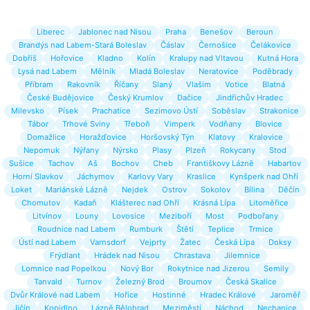
Liberec
Jablonec nad Nisou
Praha
Benešov
Beroun
Brandýs nad Labem-Stará Boleslav
Čáslav
Černošice
Čelákovice
Dobříš
Hořovice
Kladno
Kolín
Kralupy nad Vltavou
Kutná Hora
Lysá nad Labem
Mělník
Mladá Boleslav
Neratovice
Poděbrady
Příbram
Rakovník
Říčany
Slaný
Vlašim
Votice
Blatná
České Budějovice
Český Krumlov
Dačice
Jindřichův Hradec
Milevsko
Písek
Prachatice
Sezimovo Ústí
Soběslav
Strakonice
Tábor
Trhové Sviny
Třeboň
Vimperk
Vodňany
Blovice
Domažlice
Horažďovice
Horšovský Týn
Klatovy
Kralovice
Nepomuk
Nýřany
Nýrsko
Plasy
Plzeň
Rokycany
Stod
Sušice
Tachov
Aš
Bochov
Cheb
Františkovy Lázně
Habartov
Horní Slavkov
Jáchymov
Karlovy Vary
Kraslice
Kynšperk nad Ohří
Loket
Mariánské Lázně
Nejdek
Ostrov
Sokolov
Bílina
Děčín
Chomutov
Kadaň
Klášterec nad Ohří
Krásná Lípa
Litoměřice
Litvínov
Louny
Lovosice
Meziboří
Most
Podbořany
Roudnice nad Labem
Rumburk
Štětí
Teplice
Trmice
Ústí nad Labem
Varnsdorf
Vejprty
Žatec
Česká Lípa
Doksy
Frýdlant
Hrádek nad Nisou
Chrastava
Jilemnice
Lomnice nad Popelkou
Nový Bor
Rokytnice nad Jizerou
Semily
Tanvald
Turnov
Železný Brod
Broumov
Česká Skalice
Dvůr Králové nad Labem
Hořice
Hostinné
Hradec Králové
Jaroměř
Jičín
Kopidlno
Lázně Bělohrad
Meziměstí
Náchod
Nechanice