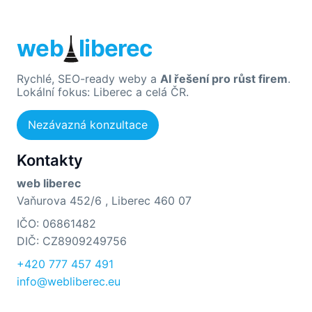
web
liberec
Rychlé, SEO-ready weby a
AI řešení pro růst firem
.
Lokální fokus: Liberec a celá ČR.
Nezávazná konzultace
Kontakty
web liberec
Vaňurova 452/6 , Liberec 460 07
IČO: 06861482
DIČ: CZ8909249756
+420 777 457 491
info@webliberec.eu