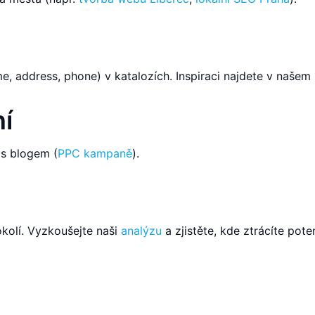
e, address, phone) v katalozích. Inspiraci najdete v našem
ní
 s blogem (
PPC kampaně
).
okolí. Vyzkoušejte naši
analýzu
a zjistěte, kde ztrácíte poten