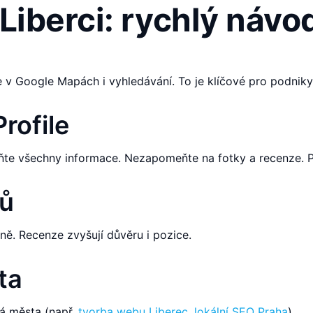
Liberci: rychlý návo
 v Google Mapách i vyhledávání. To je klíčové pro podniky
rofile
ňte všechny informace. Nezapomeňte na fotky a recenze. P
ků
 ně. Recenze zvyšují důvěru i pozice.
ta
vá města (např.
tvorba webu Liberec
,
lokální SEO Praha
).