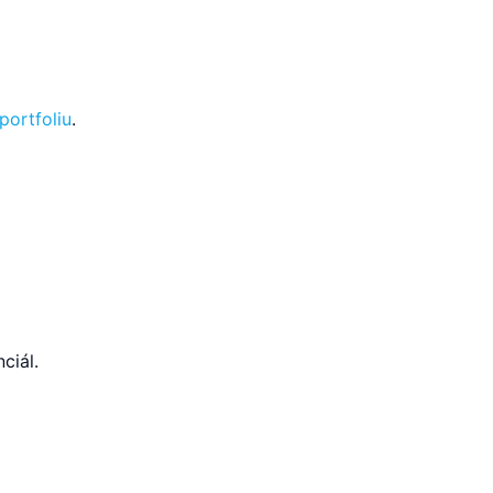
portfoliu
.
ciál.