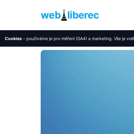
web
liberec
Cookies
– používáme je pro měření (GA4) a marketing. Vše je voli
Úvod
›
Blog
›
Lokální SEO v Liberci: rychlý 