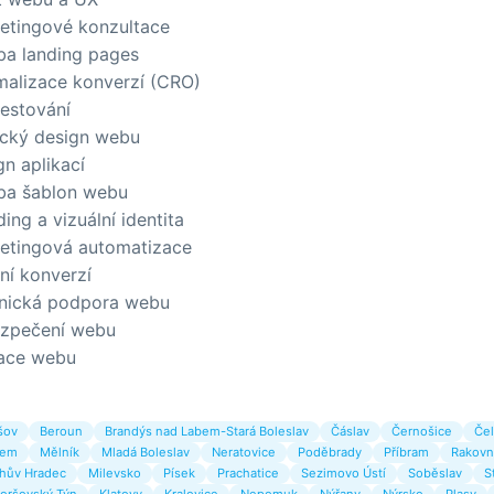
etingové konzultace
ba landing pages
malizace konverzí (CRO)
testování
ický design webu
gn aplikací
ba šablon webu
ing a vizuální identita
etingová automatizace
ní konverzí
nická podpora webu
zpečení webu
ace webu
šov
Beroun
Brandýs nad Labem-Stará Boleslav
Čáslav
Černošice
Čel
bem
Mělník
Mladá Boleslav
Neratovice
Poděbrady
Příbram
Rakovn
chův Hradec
Milevsko
Písek
Prachatice
Sezimovo Ústí
Soběslav
S