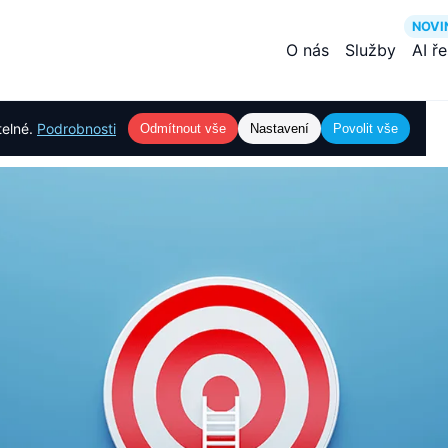
NOVI
O nás
Služby
AI ř
telné.
Podrobnosti
Odmítnout vše
Nastavení
Povolit vše
návod