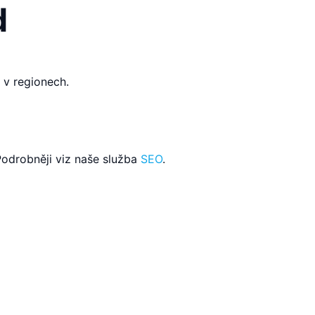
d
 v regionech.
odrobněji viz naše služba
SEO
.