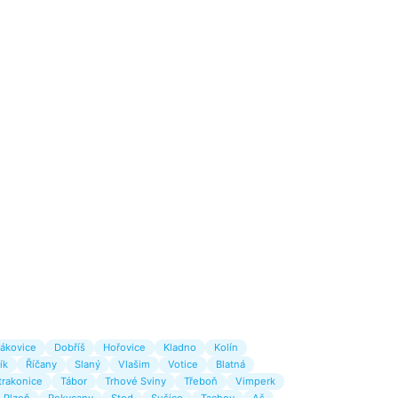
ákovice
Dobříš
Hořovice
Kladno
Kolín
ík
Říčany
Slaný
Vlašim
Votice
Blatná
trakonice
Tábor
Trhové Sviny
Třeboň
Vimperk