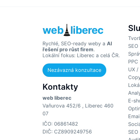
Sl
web
liberec
Tvor
Rychlé, SEO-ready weby a
AI
SEO 
řešení pro růst firem
.
Sprá
Lokální fokus: Liberec a celá ČR.
PPC 
UX /
Nezávazná konzultace
Copy
Kontakty
Loká
Anal
web liberec
E-sh
Vaňurova 452/6 , Liberec 460
Opti
07
Emai
IČO: 06861482
Sociá
DIČ: CZ8909249756
SEO 
Audi