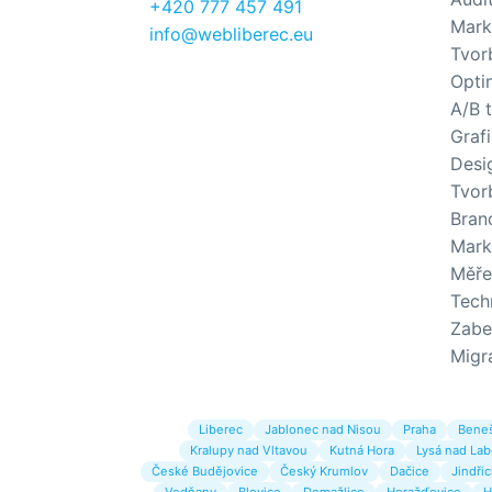
+420 777 457 491
Mark
info@webliberec.eu
Tvor
Opti
A/B 
Graf
Desi
Tvor
Brand
Mark
Měře
Tech
Zabe
Migr
Liberec
Jablonec nad Nisou
Praha
Bene
Kralupy nad Vltavou
Kutná Hora
Lysá nad La
České Budějovice
Český Krumlov
Dačice
Jindři