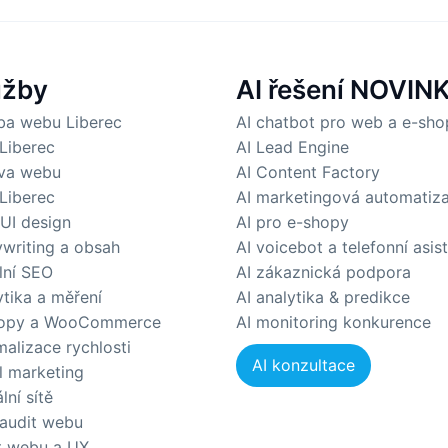
užby
AI řešení
NOVIN
ba webu Liberec
AI chatbot pro web a e-sho
Liberec
AI Lead Engine
va webu
AI Content Factory
Liberec
AI marketingová automatiz
 UI design
AI pro e-shopy
writing a obsah
AI voicebot a telefonní asis
lní SEO
AI zákaznická podpora
ytika a měření
AI analytika & predikce
opy a WooCommerce
AI monitoring konkurence
malizace rychlosti
AI konzultace
l marketing
lní sítě
audit webu
t webu a UX